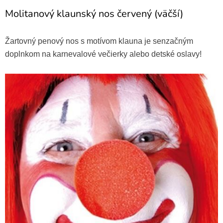
Molitanový klaunský nos červený (väčší)
Žartovný penový nos s motívom klauna je senzačným
doplnkom na karnevalové večierky alebo detské oslavy!