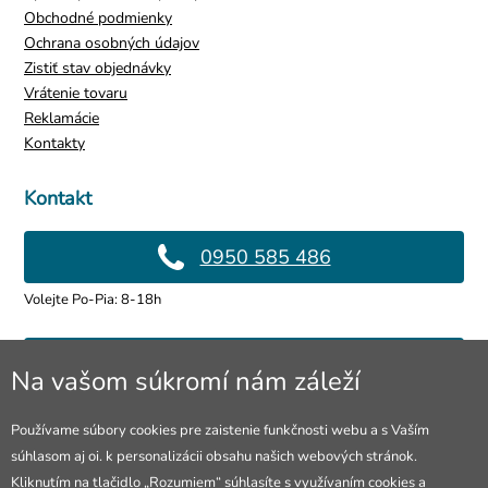
Obchodné podmienky
Ochrana osobných údajov
Zistiť stav objednávky
Vrátenie tovaru
Reklamácie
Kontakty
Kontakt
0950 585 486
Volejte Po-Pia: 8-18h
info@4lol.cz
Na vašom súkromí nám záleží
Radi Vám poradíme a pomôžeme.
Používame súbory cookies pre zaistenie funkčnosti webu a s Vaším
súhlasom aj oi. k personalizácii obsahu našich webových stránok.
Predajňa v Ostrave
Kliknutím na tlačidlo „Rozumiem“ súhlasíte s využívaním cookies a