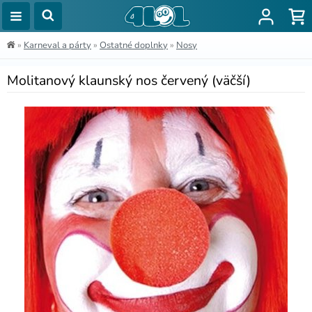
»
Karneval a párty
»
Ostatné doplnky
»
Nosy
Molitanový klaunský nos červený (väčší)