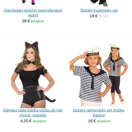
Dievčenský kostým pestrofarebný
Detský kúzelnícky set
motýľ
19 €
(
17.8.)
28 €
skladom
Dámska sada mačka väčšie uši (uši,
Detský námornícky set (tričko,
chvost, motýlik)
čiapka)
4,30 €
16 €
skladom
skladom