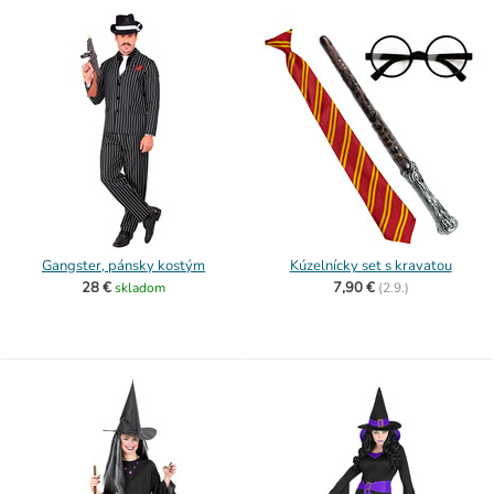
Gangster, pánsky kostým
Kúzelnícky set s kravatou
28 €
7,90 €
skladom
(
2.9.)