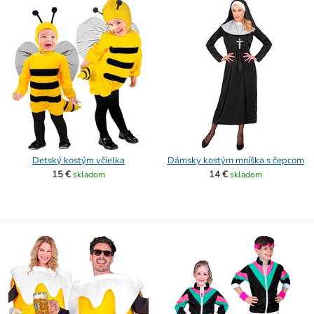
Detský kostým včielka
Dámsky kostým mníška s čepcom
15 €
14 €
skladom
skladom