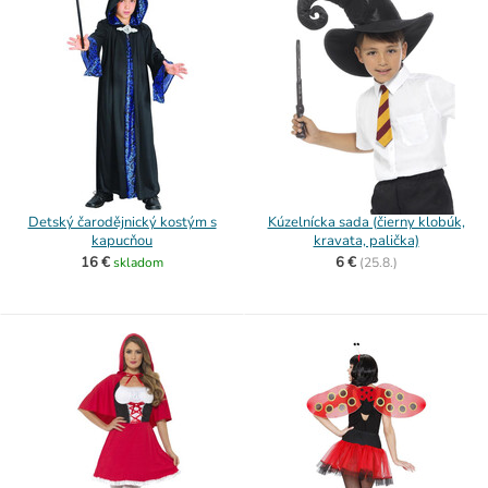
Detský čarodějnický kostým s
Kúzelnícka sada (čierny klobúk,
kapucňou
kravata, palička)
16 €
6 €
skladom
(
25.8.)