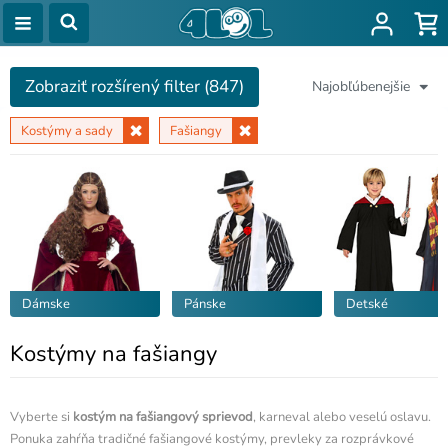
Zobraziť rozšírený filter (847)
Najobľúbenejšie
Kostýmy a sady
Fašiangy
Dámske
Pánske
Detské
Kostýmy na fašiangy
Vyberte si
kostým na fašiangový sprievod
, karneval alebo veselú oslavu.
Ponuka zahŕňa tradičné fašiangové kostýmy, prevleky za rozprávkové