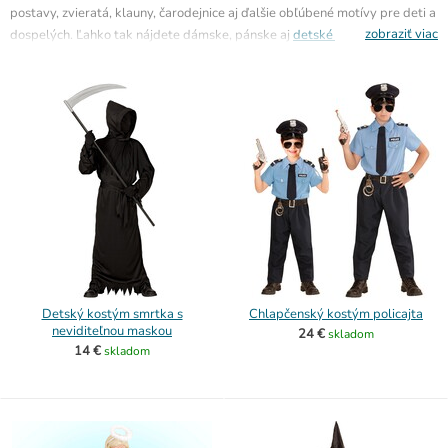
postavy, zvieratá, klauny, čarodejnice aj ďalšie obľúbené motívy pre deti a
zobraziť viac
dospelých. Ľahko tak nájdete dámske, pánske aj
detské kostýmy na
fašiangy
, v ktorých si užijete sprievod aj následnú zábavu.
Detský kostým smrtka s
Chlapčenský kostým policajta
neviditeľnou maskou
24 €
skladom
14 €
skladom