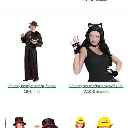
Pánsky kostým kňaza, čierny
Dámsky set mačka s rukavičkami
15 €
7,10 €
(
2.9.)
skladom