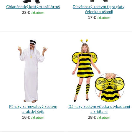
Chlapčenský kostým kráľ Artuš
Dievčenský kostým tigra (šaty,
čelenka s ušami)
23 €
skladom
17 €
skladom
Pánsky karnevalový kostým
Dámsky kostým včielka s tykadlami
arabský šejk
a krídlami
16 €
28 €
skladom
skladom