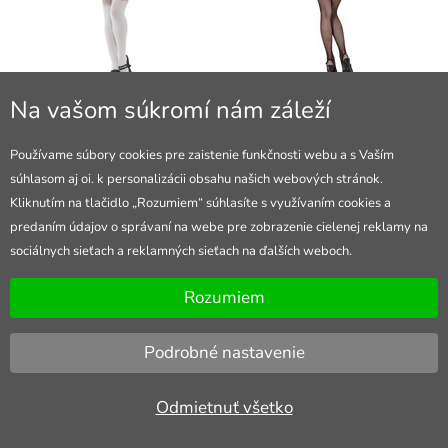
Dámsky krátky kostým Červená
Dámska sada lienka (krídla,
Na vašom súkromí nám záleží
Čiapočka
tykadlá)
34 €
9,50 €
skladom
skladom
Používame súbory cookies pre zaistenie funkčnosti webu a s Vaším
súhlasom aj oi. k personalizácii obsahu našich webových stránok.
Kliknutím na tlačidlo „Rozumiem“ súhlasíte s využívaním cookies a
predaním údajov o správaní na webe pre zobrazenie cielenej reklamy na
sociálnych sieťach a reklamných sieťach na ďalších weboch.
Rozumiem
Podrobné nastavenie
Odmietnuť všetko
Detský kostým policajt New York
Kostým egyptskej bohyne