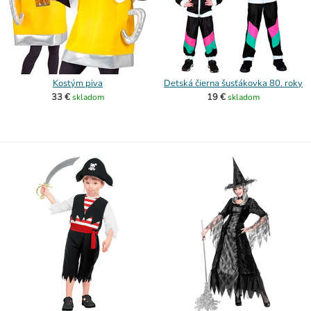
Kostým piva
Detská čierna šusťákovka 80. roky
33 €
19 €
skladom
skladom