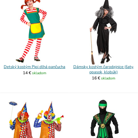
Detský kostým Pipi dlhá pančucha
Dámsky kostým čarodejnice (šaty,
opasok, klobúk)
14 €
skladom
16 €
skladom