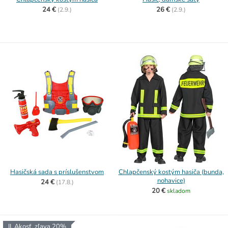
24 €
26 €
(
2.9.)
(
2.9.)
Hasičská sada s príslušenstvom
Chlapčenský kostým hasiča (bunda,
nohavice)
24 €
(
17.8.)
20 €
skladom
II. Akosť, zľava 20%