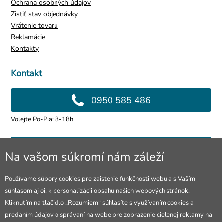
Ochrana osobných údajov
Zistiť stav objednávky
Vrátenie tovaru
Reklamácie
Kontakty
Kontakt
0950 585 486
Volejte Po-Pia: 8-18h
info@4lol.cz
Na vašom súkromí nám záleží
Radi Vám poradíme a pomôžeme.
Používame súbory cookies pre zaistenie funkčnosti webu a s Vaším
súhlasom aj oi. k personalizácii obsahu našich webových stránok.
Predajňa v Ostrave
Kliknutím na tlačidlo „Rozumiem“ súhlasíte s využívaním cookies a
predaním údajov o správaní na webe pre zobrazenie cielenej reklamy na