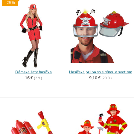
-25%
Dámske šaty hasička
Hasičská prilba so sirénou a svetlom
16 €
9,10 €
(
2.9.)
(
28.8.)