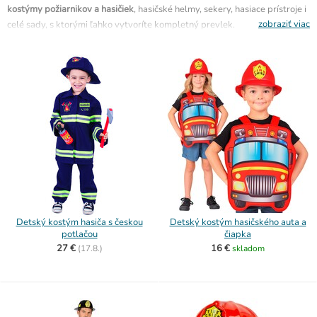
kostýmy požiarnikov a hasičiek
, hasičské helmy, sekery, hasiace prístroje i
zobraziť viac
celé sady, s ktorými ľahko vytvoríte kompletný prevlek. Deťom sa budú
hodiť hlavne hasičské kostýmy a hracie sady, dospelým zase pánske a
dámske kostýmy hasičov na večierok alebo párty v téme povolania.
Detský kostým hasiča s českou
Detský kostým hasičského auta a
potlačou
čiapka
27 €
16 €
(
17.8.)
skladom