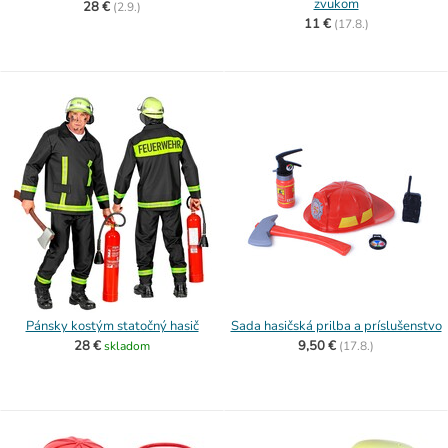
zvukom
28 €
(
2.9.)
11 €
(
17.8.)
Pánsky kostým statočný hasič
Sada hasičská prilba a príslušenstvo
28 €
9,50 €
skladom
(
17.8.)