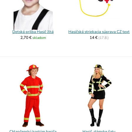
Detská prilba Hasič žltá
Hasičská striekacia súprava CZ text
2,70 €
14 €
skladom
(
17.8.)
Chlapčenský kostým hasiča
Hasič, dámske šaty