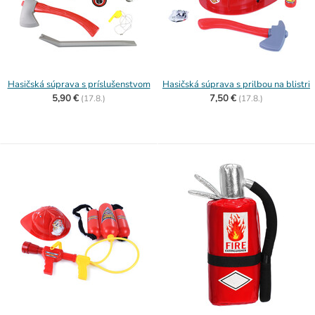
Hasičská súprava s príslušenstvom
Hasičská súprava s prilbou na blistri
5,90 €
7,50 €
(
17.8.)
(
17.8.)