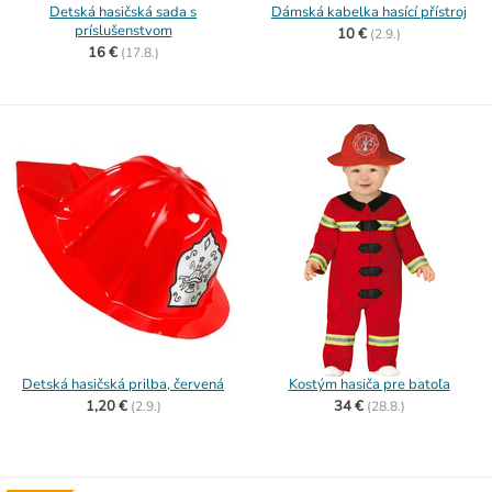
Detská hasičská sada s
Dámská kabelka hasící přístroj
príslušenstvom
10 €
(
2.9.)
16 €
(
17.8.)
Detská hasičská prilba, červená
Kostým hasiča pre batoľa
1,20 €
34 €
(
2.9.)
(
28.8.)