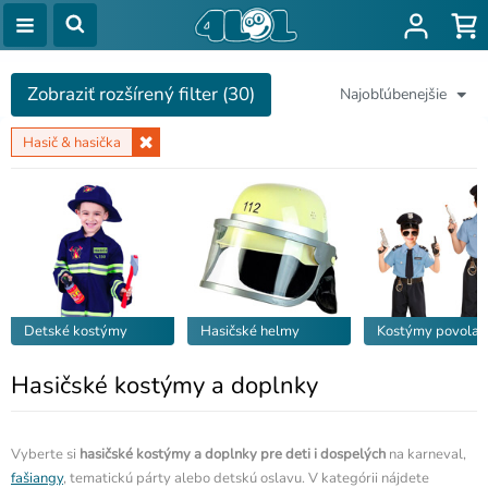
Zobraziť rozšírený filter (30)
Najobľúbenejšie
Hasič & hasička
Detské kostýmy
Hasičské helmy
Kostýmy povolan
Hasičské kostýmy a doplnky
Vyberte si
hasičské kostýmy a doplnky pre deti i dospelých
na karneval,
fašiangy
, tematickú párty alebo detskú oslavu. V kategórii nájdete