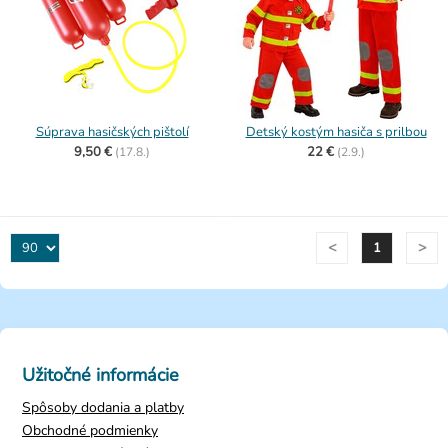
Súprava hasičských pištolí
Detský kostým hasiča s prilbou
9,50 €
22 €
(
17.8.)
(
2.9.)
<
>
1
Užitočné informácie
Spôsoby dodania a platby
Obchodné podmienky