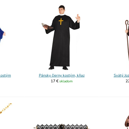
kostým
Pánsky čierny kostým, kňaz
Svätý Jo
17 €
2
skladom