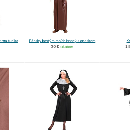
erna tunika
Pánsky kostým mních hnedý s opaskom
Kr
20 €
1,
skladom