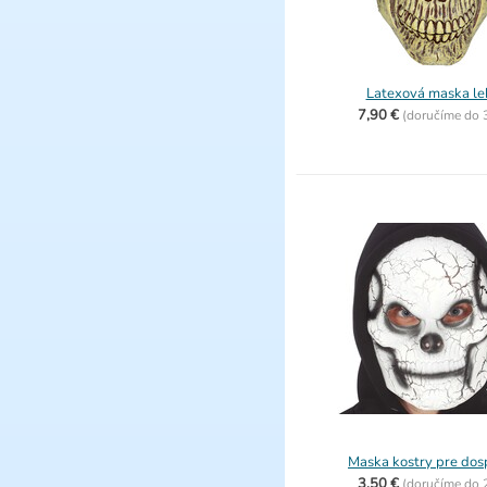
Latexová maska le
7,90 €
(
doručíme do
Maska kostry pre dos
3,50 €
(
doručíme do