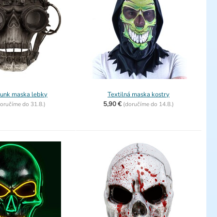
unk maska lebky
Textilná maska kostry
5,90 €
oručíme do
31.8.)
(
doručíme do
14.8.)