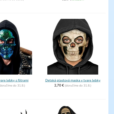
are lebky s flitrami
Detská plastová maska v tvare lebky
2,70 €
doručíme do
31.8.)
(
doručíme do
31.8.)