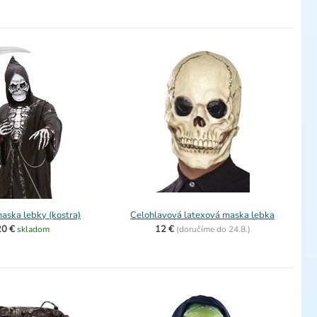
aska lebky (kostra)
Celohlavová latexová maska lebka
20 €
12 €
skladom
(
doručíme do
24.8.)