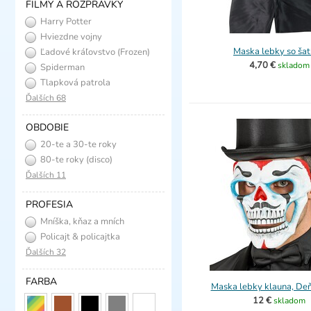
FILMY A ROZPRÁVKY
Harry Potter
Hviezdne vojny
Maska lebky so ša
Ľadové kráľovstvo (Frozen)
4,70 €
skladom
Spiderman
Tlapková patrola
Ďalších 68
OBDOBIE
20-te a 30-te roky
(charleston)
80-te roky (disco)
Ďalších 11
PROFESIA
Mníška, kňaz a mních
Policajt & policajtka
Ďalších 32
FARBA
Maska lebky klauna, De
12 €
skladom