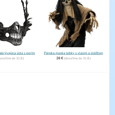
akrývajúca ústa s perím
Pánska maska lebky s vlasmi a plášťom
26 €
oručíme do
31.8.)
(
doručíme do
31.8.)