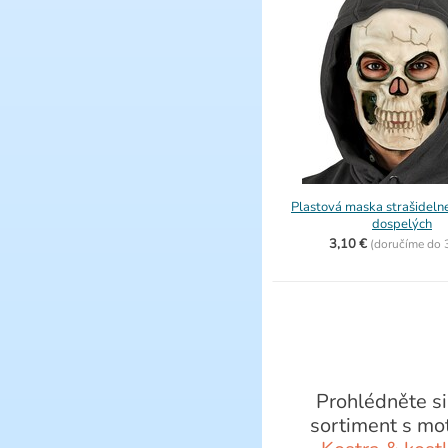
Plastová maska strašidelne
dospelých
3,10 €
(
doručíme do
Prohlédněte si
sortiment s mo