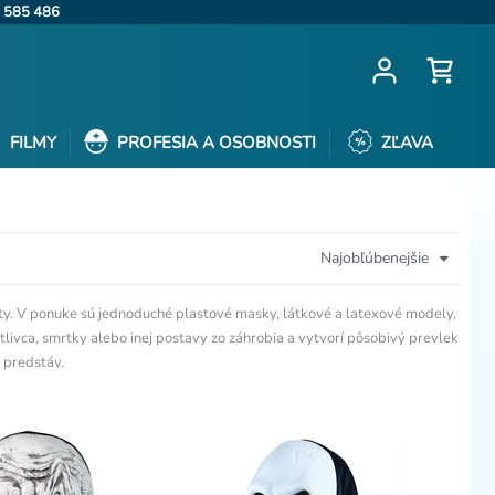
 585 486
FILMY
PROFESIA A OSOBNOSTI
ZĽAVA
Najobľúbenejšie
ty. V ponuke sú jednoduché plastové masky, látkové a latexové modely,
livca, smrtky alebo inej postavy zo záhrobia a vytvorí pôsobivý prevlek
 predstáv.