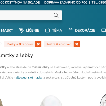
|
|
000 KOSTÝMOV NA SKLADE
DOPRAVA ZADARMO OD 70€
TEL. 0950
MASKY
LÍČENIE
TÉMA
DEKORÁCIE
Masky a škrabošky
Kostra & kostlivec
smrtky a lebky
mrtky
alebo strašidelnú
masku lebky
na Halloween, karneval aj tematickú pár
svietiace varianty pre deti a dospelých. Maska lebky ľahko doplní kostým kost
i aj ďalšie
halloweenské masky
a zostavte si strašidelný kostým podľa svojich