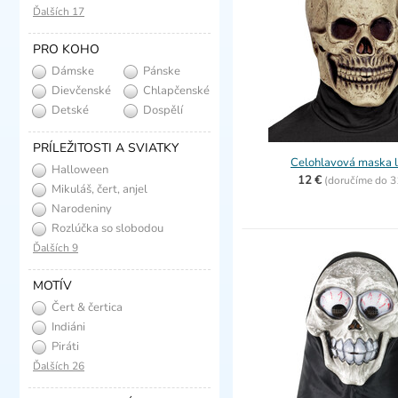
Ďalších 17
PRO KOHO
Dámske
Pánske
Dievčenské
Chlapčenské
Detské
Dospělí
PRÍLEŽITOSTI A SVIATKY
Celohlavová maska 
Halloween
12 €
(
doručíme do
3
Mikuláš, čert, anjel
Narodeniny
Rozlúčka so slobodou
Ďalších 9
MOTÍV
Čert & čertica
Indiáni
Piráti
Ďalších 26