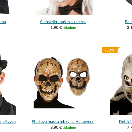
tkou
Čierna škraboška s kostrou
Pol
1,90 €
3,
skladom
-30%
ň mŕtvych
Plastová maska lebky na Halloween
Detská
3,90 €
7,
skladom