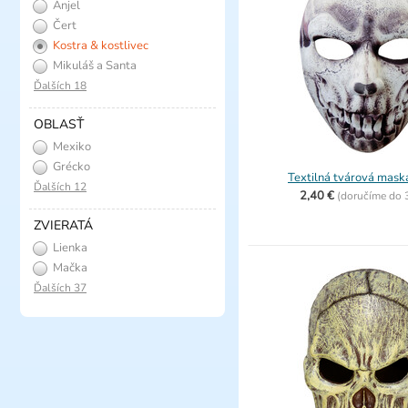
Anjel
Čert
Kostra & kostlivec
Mikuláš a Santa
Ďalších 18
OBLASŤ
Mexiko
Grécko
Textilná tvárová mask
Ďalších 12
2,40 €
(
doručíme do
ZVIERATÁ
Lienka
Mačka
Ďalších 37