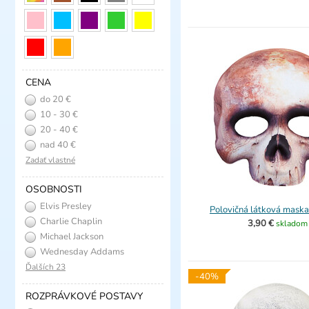
CENA
do 20 €
10 - 30 €
20 - 40 €
nad 40 €
Zadať vlastné
OSOBNOSTI
Elvis Presley
Polovičná látková maska
Charlie Chaplin
3,90 €
skladom
Michael Jackson
Wednesday Addams
Ďalších 23
-40%
ROZPRÁVKOVÉ POSTAVY