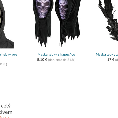
j lebky pre
Maska lebky s kapucňou
Maska lebky z
5,10 €
17 €
(
doručíme do
31.8.)
(
d
31.8.)
 celý
tivem