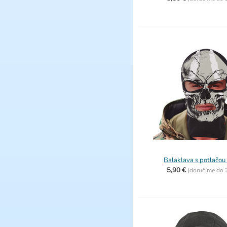
Balaklava s potlačou
5,90 €
(
doručíme do