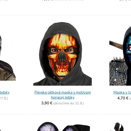
 lebky
Pánska látková maska s motívom
Maska v tv
horiacej lebky
4,70 €
27.8.)
(
3,90 €
(
doručíme do
31.8.)