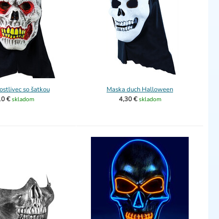
stlivec so šatkou
Maska duch Halloween
10 €
4,30 €
skladom
skladom