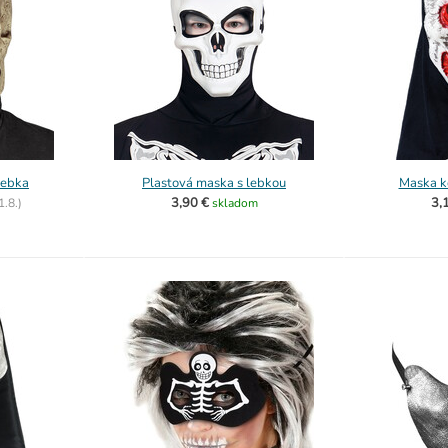
lebka
Plastová maska s lebkou
Maska ko
3,90 €
3,
1.8.)
skladom