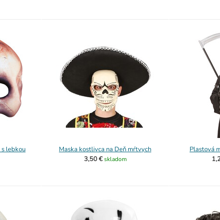
 s lebkou
Maska kostlivca na Deň mŕtvych
Plastová m
3,50 €
1,
skladom