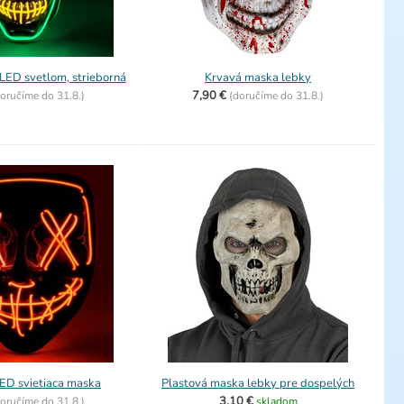
LED svetlom, strieborná
Krvavá maska lebky
7,90 €
oručíme do
31.8.)
(
doručíme do
31.8.)
ED svietiaca maska
Plastová maska lebky pre dospelých
3,10 €
oručíme do
31.8.)
skladom