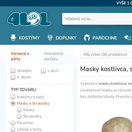
VYŠE 1 
KOSTÝMY
DOPLNKY
PAROCHNE
Karneval a
Netradičné
Môj výber (36 produktov)
párty
darčeky
Masky kostlivca, 
skladom
v akcii
II. Akosť
Vyberte si
masku kostlivca, s
TYP TOVARU
celohlavové masky aj výrazné 
bez zložitého líčenia. Prezrite s
Kostýmy a sady
Masky a škrabošky
Masky
Škrabošky
Parochne
Líčenie a farby