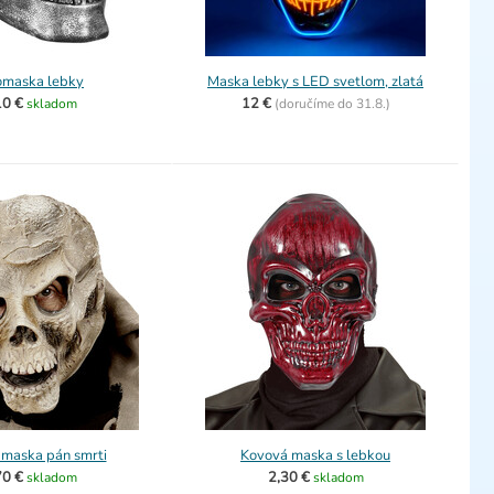
omaska lebky
Maska lebky s LED svetlom, zlatá
10 €
12 €
skladom
(
doručíme do
31.8.)
 maska pán smrti
Kovová maska s lebkou
70 €
2,30 €
skladom
skladom