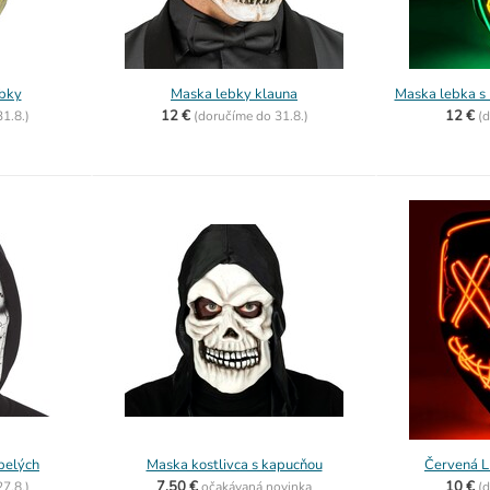
bky
Maska lebky klauna
Maska lebka s 
12 €
12 €
31.8.)
(
doručíme do
31.8.)
(
d
pelých
Maska kostlivca s kapucňou
Červená L
7,50 €
10 €
27.8.)
očakávaná novinka
(
d