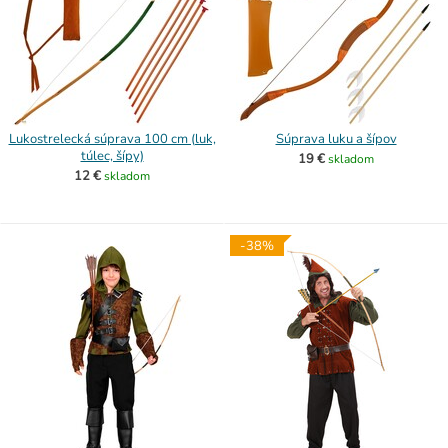
Lukostrelecká súprava 100 cm (luk,
Súprava luku a šípov
túlec, šípy)
19 €
skladom
12 €
skladom
-38%