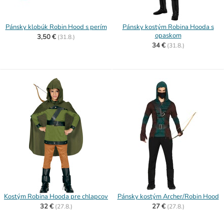
Pánsky klobúk Robin Hood s perím
Pánsky kostým Robina Hooda s
opaskom
3,50 €
(
31.8.)
34 €
(
31.8.)
Kostým Robina Hooda pre chlapcov
Pánsky kostým Archer/Robin Hood
32 €
27 €
(
27.8.)
(
27.8.)