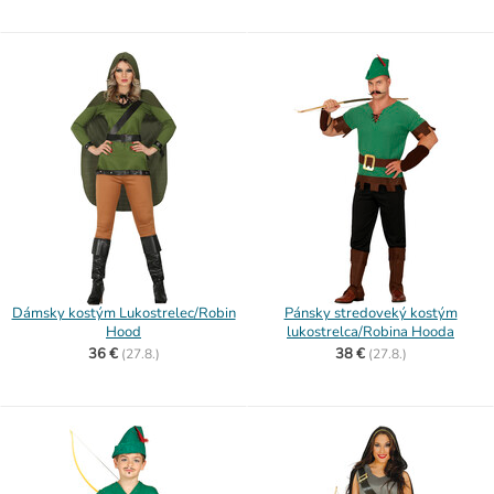
Dámsky kostým Lukostrelec/Robin
Pánsky stredoveký kostým
Hood
lukostrelca/Robina Hooda
36 €
38 €
(
27.8.)
(
27.8.)