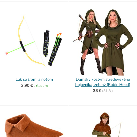
Luk so šípmi a nožom
Dámsky kostým stredovekého
bojovníka, zelený (Robin Hood)
3,90 €
skladom
33 €
(
31.8.)