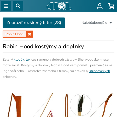
Zobraziť rozšírený filter (28)
Najobľúbenejšie
Robin Hood
Robin Hood kostýmy a doplnky
Zelený
klobúk
,
lúk
cez rameno a dobrodružstvo v Sherwoodskom lese
môže začať. Kostýmy a doplnky Robin Hood vám pomôžu premeniť sa na
legendárneho lukostrelca známeho z filmov, rozprávok aj
stredovekých
príbehov.