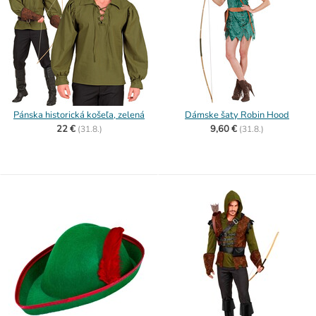
Pánska historická košeľa, zelená
Dámske šaty Robin Hood
22 €
9,60 €
(
31.8.)
(
31.8.)