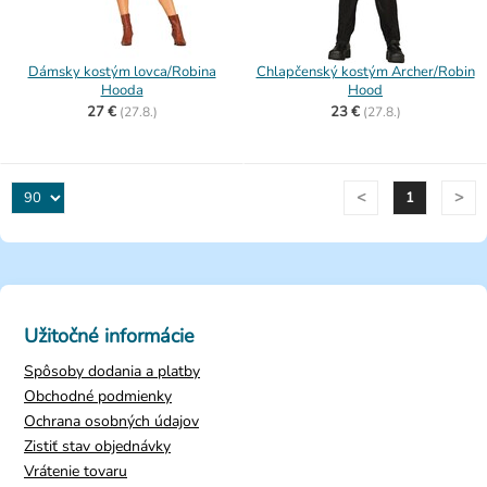
Dámsky kostým lovca/Robina
Chlapčenský kostým Archer/Robin
Hooda
Hood
27 €
23 €
(
27.8.)
(
27.8.)
<
>
1
Užitočné informácie
Spôsoby dodania a platby
Obchodné podmienky
Ochrana osobných údajov
Zistiť stav objednávky
Vrátenie tovaru