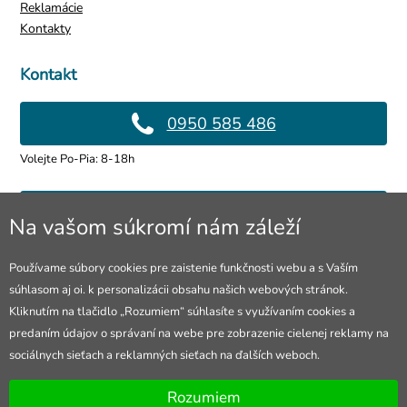
Reklamácie
Kontakty
Kontakt
0950 585 486
Volejte Po-Pia: 8-18h
info@4lol.cz
Na vašom súkromí nám záleží
Radi Vám poradíme a pomôžeme.
Používame súbory cookies pre zaistenie funkčnosti webu a s Vaším
súhlasom aj oi. k personalizácii obsahu našich webových stránok.
Predajňa v Ostrave
Kliknutím na tlačidlo „Rozumiem“ súhlasíte s využívaním cookies a
predaním údajov o správaní na webe pre zobrazenie cielenej reklamy na
28. října 250, Ostrava
sociálnych sieťach a reklamných sieťach na ďalších weboch.
Otevřeno Po-Pia: 10-18h
Rozumiem