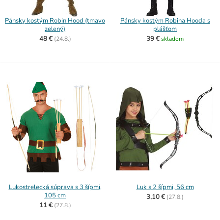
Pánsky kostým Robin Hood (tmavo
Pánsky kostým Robina Hooda s
zelený)
plášťom
48 €
39 €
(
24.8.)
skladom
Lukostrelecká súprava s 3 šípmi,
Luk s 2 šípmi, 56 cm
105 cm
3,10 €
(
27.8.)
11 €
(
27.8.)