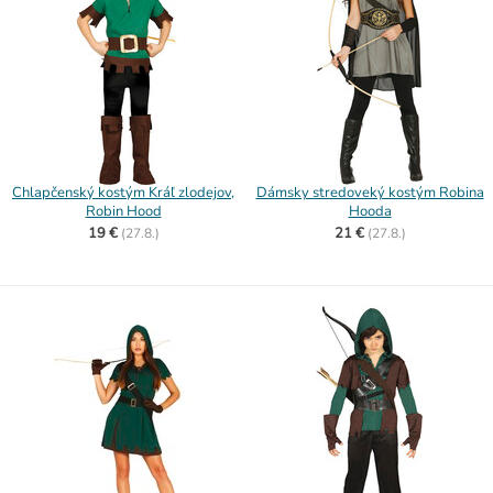
Chlapčenský kostým Kráľ zlodejov,
Dámsky stredoveký kostým Robina
Robin Hood
Hooda
19 €
21 €
(
27.8.)
(
27.8.)