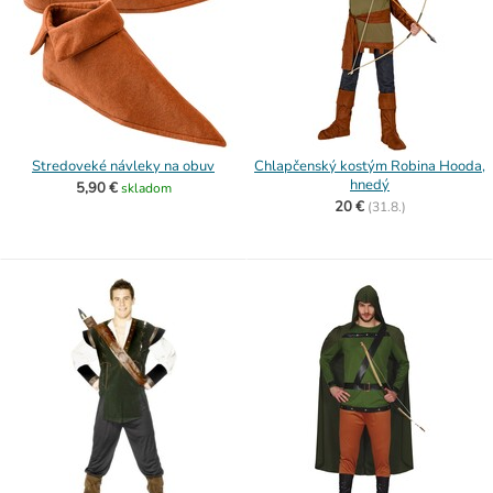
Stredoveké návleky na obuv
Chlapčenský kostým Robina Hooda,
hnedý
5,90 €
skladom
20 €
(
31.8.)