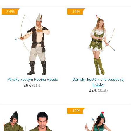
-34%
-40%
Pánsky kostým Robina Hooda
Dámsky kostým sherwoodskej
krásky
26 €
(
31.8.)
22 €
(
31.8.)
-40%