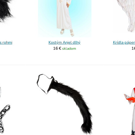
s rohmi
Kostým Anjel dlhý
Krídla pápe
16 €
1
skladom