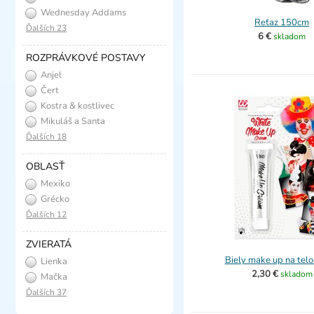
Wednesday Addams
Reťaz 150cm
Ďalších 23
6 €
skladom
ROZPRÁVKOVÉ POSTAVY
Anjel
Čert
Kostra & kostlivec
Mikuláš a Santa
Ďalších 18
OBLASŤ
Mexiko
Grécko
Ďalších 12
ZVIERATÁ
Biely make up na telo
Lienka
2,30 €
skladom
Mačka
Ďalších 37