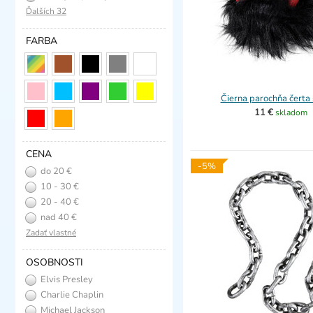
Ďalších 32
FARBA
Čierna parochňa čerta 
11 €
skladom
CENA
-5%
do 20 €
10 - 30 €
20 - 40 €
nad 40 €
Zadať vlastné
OSOBNOSTI
Elvis Presley
Charlie Chaplin
Michael Jackson