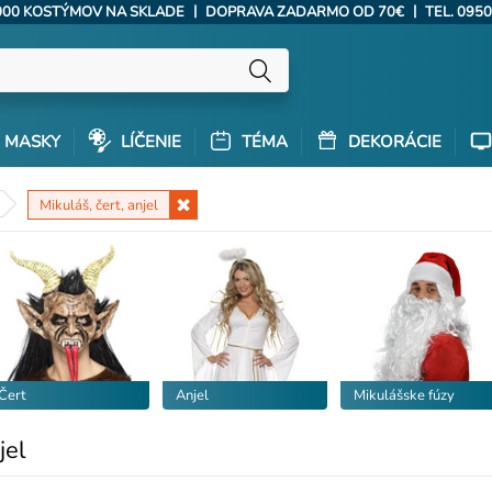
|
|
000 KOSTÝMOV NA SKLADE
DOPRAVA ZADARMO OD 70€
TEL. 0950
MASKY
LÍČENIE
TÉMA
DEKORÁCIE
Mikuláš, čert, anjel
Čert
Anjel
Mikulášske fúzy
jel