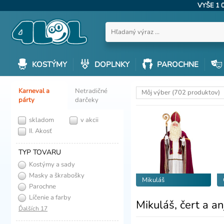
VYŠE 1 
KOSTÝMY
DOPLNKY
PAROCHNE
Karneval a
Netradičné
Môj výber (702 produktov)
párty
darčeky
skladom
v akcii
II. Akosť
TYP TOVARU
Kostýmy a sady
Masky a škrabošky
Mikuláš
Parochne
Líčenie a farby
Mikuláš, čert a an
Ďalších 17