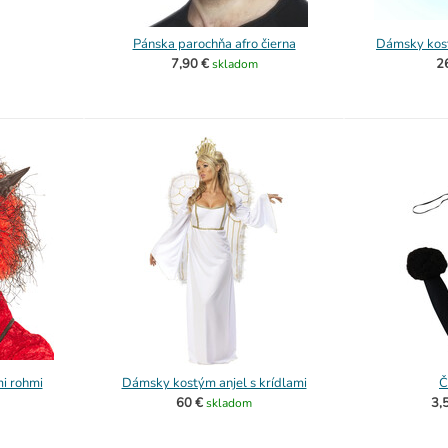
Pánska parochňa afro čierna
Dámsky kost
7,90 €
2
skladom
mi rohmi
Dámsky kostým anjel s krídlami
Č
60 €
3,
skladom