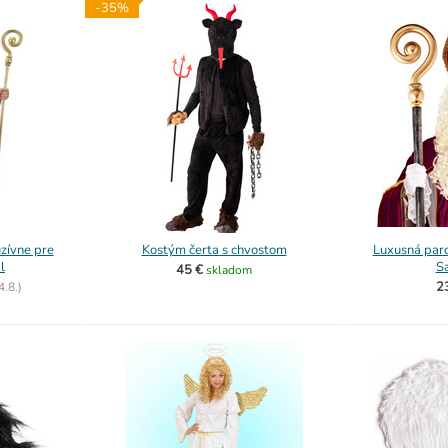
-35%
zívne pre
Kostým čerta s chvostom
Luxusná paro
l
S
45 €
skladom
2
4.8.)