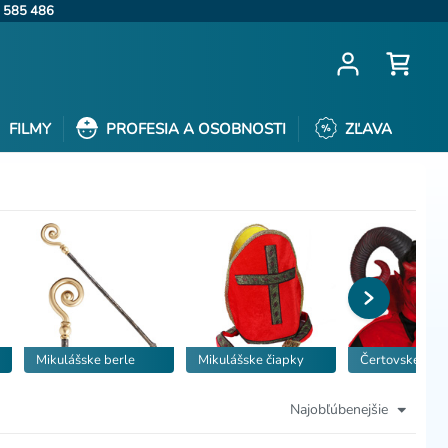
 585 486
FILMY
PROFESIA A OSOBNOSTI
ZĽAVA
Mikulášske berle
Mikulášske čiapky
Čertovské roh
Najobľúbenejšie