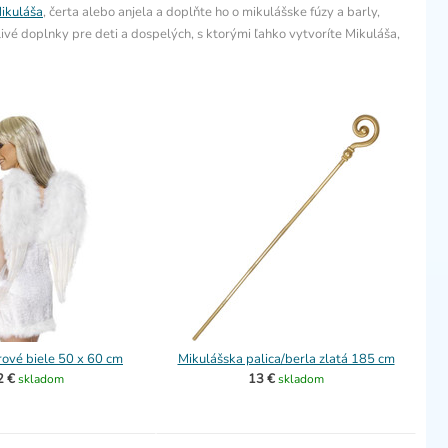
ikuláša
, čerta alebo anjela a doplňte ho o mikulášske fúzy a barly,
livé doplnky pre deti a dospelých, s ktorými ľahko vytvoríte Mikuláša,
rové biele 50 x 60 cm
Mikulášska palica/berla zlatá 185 cm
2 €
13 €
skladom
skladom