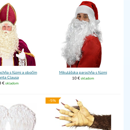
chňa s fúzmi a obočím
Mikulášska parochňa s fúzmi
anta Clausa
10 €
skladom
3 €
skladom
-5%