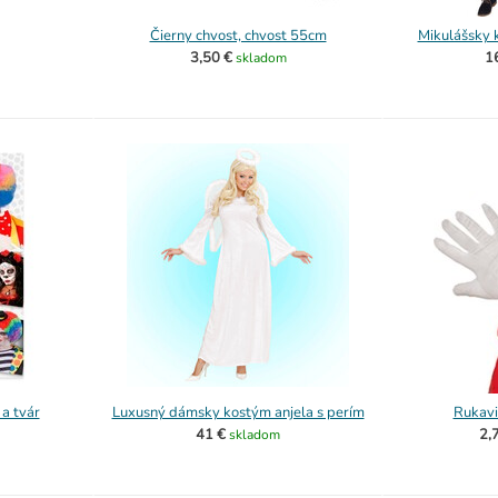
Čierny chvost, chvost 55cm
Mikulášsky 
3,50 €
1
skladom
 a tvár
Luxusný dámsky kostým anjela s perím
Rukavi
41 €
2,
skladom