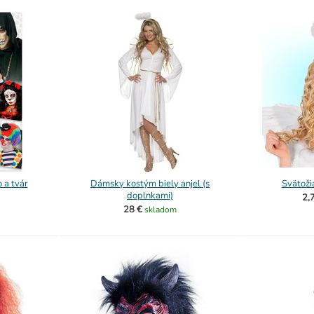
 a tvár
Dámsky kostým biely anjel (s
Svätožia
doplnkami)
2,
28 €
skladom