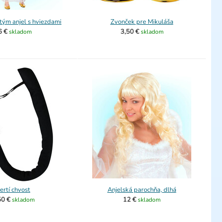
ým anjel s hviezdami
Zvonček pre Mikuláša
6 €
3,50 €
skladom
skladom
ertí chvost
Anjelská parochňa, dlhá
50 €
12 €
skladom
skladom