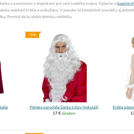
ielku s kostýmami a doplnkami pre celú tradičnú trojicu. Vyberte si
kostým M
 alebo anjelské krídla a svätožiaru. V ponuke sú kompletné prevleky aj jednot
dku, firemnú akciu alebo domácu nádielku.
-5%
láša
Pánska parochňa Santa a fúzy (mikuláš)
Krídla pápe
17 €
1
skladom