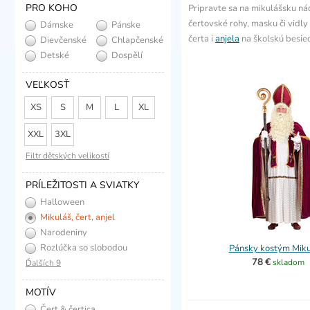
PRO KOHO
Pripravte sa na mikulášsku nád
čertovské rohy, masku či vidly
Dámske
Pánske
čerta i
anjela
na školskú besie
Dievčenské
Chlapčenské
Detské
Dospělí
VEĽKOSŤ
XS
S
M
L
XL
XXL
3XL
Filtr dětských velikostí
PRÍLEŽITOSTI A SVIATKY
Halloween
Mikuláš, čert, anjel
Narodeniny
Rozlúčka so slobodou
Pánsky kostým Miku
78 €
skladom
Ďalších 9
MOTÍV
Čert & čertica