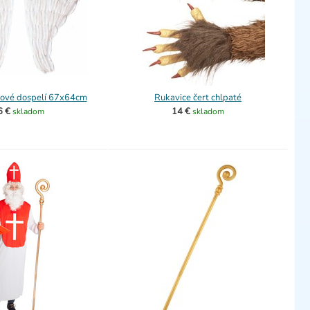
rové dospelí 67x64cm
Rukavice čert chlpaté
6 €
14 €
skladom
skladom