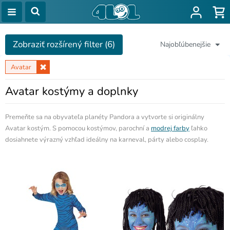
Zobraziť rozšírený filter (6)
Najobľúbenejšie
Avatar
Avatar kostýmy a doplnky
Premeňte sa na obyvateľa planéty Pandora a vytvorte si originálny
Avatar kostým. S pomocou kostýmov, parochní a
modrej farby
ľahko
dosiahnete výrazný vzhľad ideálny na karneval, párty alebo cosplay.