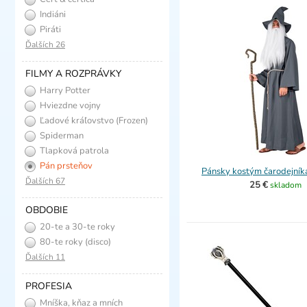
Indiáni
Piráti
Ďalších 26
FILMY A ROZPRÁVKY
Harry Potter
Hviezdne vojny
Ľadové kráľovstvo (Frozen)
Spiderman
Tlapková patrola
Pán prsteňov
Pánsky kostým čarodejník
Ďalších 67
25 €
skladom
OBDOBIE
20-te a 30-te roky
(charleston)
80-te roky (disco)
Ďalších 11
PROFESIA
Mníška, kňaz a mních