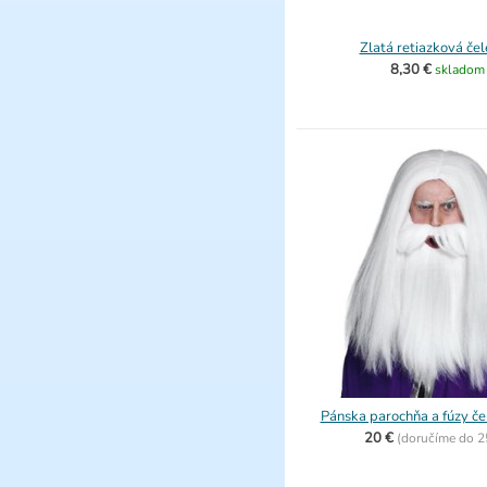
Zlatá retiazková če
8,30 €
skladom
Pánska parochňa a fúzy č
20 €
(
doručíme do
2