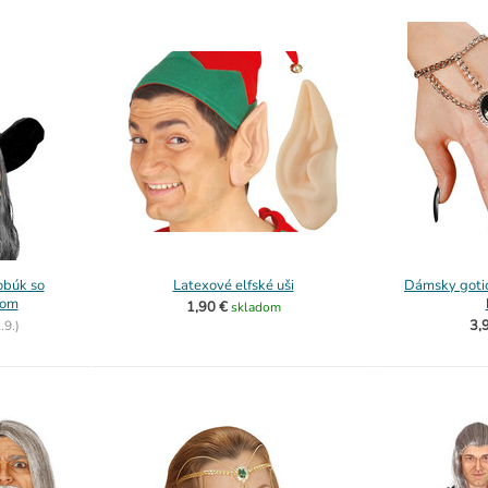
obúk so
Latexové elfské uši
Dámsky goti
dom
1,90 €
skladom
3,
.9.)