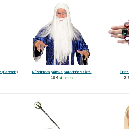
a (Gandalf)
Kúzelnícka pánska parochňa s fúzmi
Prst
15 €
3,
skladom