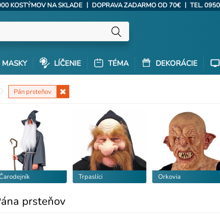
|
|
000 KOSTÝMOV NA SKLADE
DOPRAVA ZADARMO OD 70€
TEL. 0950
MASKY
LÍČENIE
TÉMA
DEKORÁCIE
Pán prsteňov
Čarodejník
Trpaslíci
Orkovia
Pána prsteňov