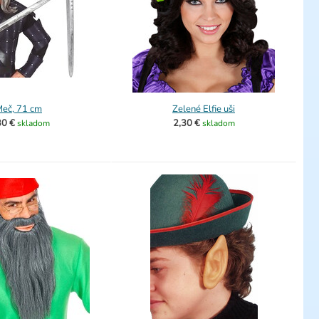
eč, 71 cm
Zelené Elfie uši
30 €
2,30 €
skladom
skladom