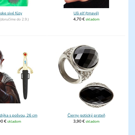
ske sivé fúzy
Uši elf (tmavé)
4,70 €
(
doručíme do
2.9.)
skladom
dýka s pošvou, 26 cm
Čierny gotický prsteň
90 €
3,90 €
skladom
skladom