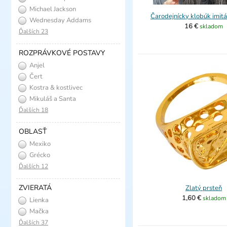
Michael Jackson
Čarodejnícky klobúk imitá
Wednesday Addams
16 €
skladom
Ďalších 23
ROZPRÁVKOVÉ POSTAVY
Anjel
Čert
Kostra & kostlivec
Mikuláš a Santa
Ďalších 18
OBLASŤ
Mexiko
Grécko
Ďalších 12
ZVIERATÁ
Zlatý prsteň
1,60 €
skladom
Lienka
Mačka
Ďalších 37