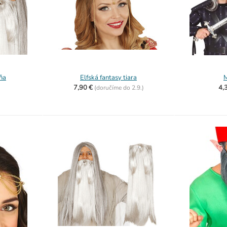
ňa
Elfská fantasy tiara
M
7,90 €
4,
(
doručíme do
2.9.)