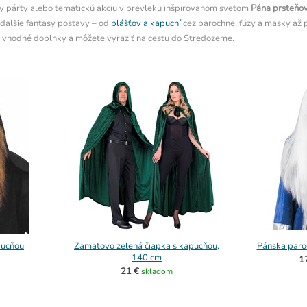
sy párty alebo tematickú akciu v prevleku inšpirovanom svetom
Pána prsteňo
i ďalšie fantasy postavy – od
plášťov a kapucní
cez parochne, fúzy a masky až p
ť vhodné doplnky a môžete vyraziť na cestu do Stredozeme.
pucňou
Zamatovo zelená čiapka s kapucňou,
Pánska paroc
140 cm
1
21 €
skladom