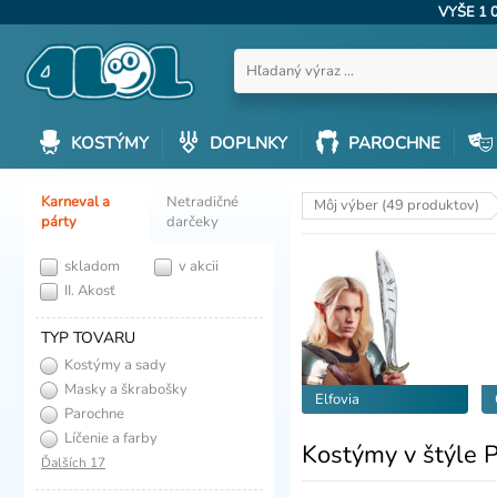
VYŠE 1 
KOSTÝMY
DOPLNKY
PAROCHNE
Karneval a
Netradičné
Môj výber (49 produktov)
párty
darčeky
skladom
v akcii
II. Akosť
TYP TOVARU
Kostýmy a sady
Masky a škrabošky
Elfovia
Parochne
Líčenie a farby
Kostýmy v štýle 
Ďalších 17