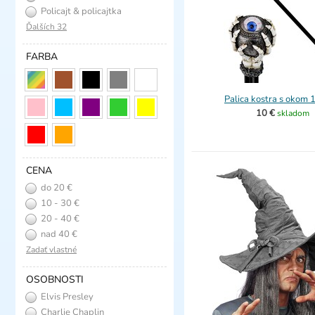
Policajt & policajtka
Ďalších 32
FARBA
Palica kostra s okom
10 €
skladom
CENA
do 20 €
10 - 30 €
20 - 40 €
nad 40 €
Zadať vlastné
OSOBNOSTI
Elvis Presley
Charlie Chaplin