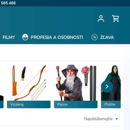
 585 486
FILMY
PROFESIA A OSOBNOSTI
ZĽAVA
Výzbroj
Palice
Plášte
Najobľúbenejšie