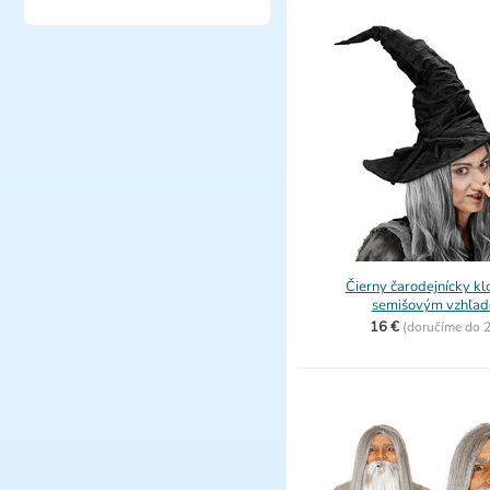
Čierny čarodejnícky kl
semišovým vzhľa
16 €
(
doručíme do
2