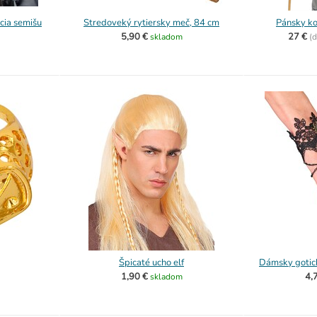
cia semišu
Stredoveký rytiersky meč, 84 cm
Pánsky k
5,90 €
27 €
skladom
(
d
Špicaté ucho elf
Dámsky gotic
1,90 €
4,
skladom