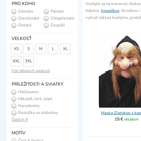
PRO KOHO
Vydajte sa na karneval, fanta
hobitov,
trpaslíkov
, škriatkov 
Dámske
Pánske
vybrať základ kostýmu, prida
Dievčenské
Chlapčenské
Detské
Dospělí
VEĽKOSŤ
XS
S
M
L
XL
XXL
3XL
Filtr dětských velikostí
PRÍLEŽITOSTI A SVIATKY
Halloween
Mikuláš, čert, anjel
Narodeniny
Rozlúčka so slobodou
Maska Zlatokop s ka
15 €
skladom
Ďalších 9
MOTÍV
Čert & čertica