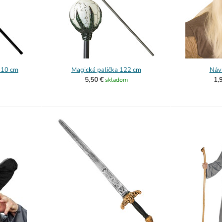
 110 cm
Magická palička 122 cm
Návl
5,50 €
1,
skladom