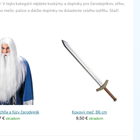
v
. V tejto kategórii nájdete kostýmy a doplnky pre čarodejníkov, elfov,
o meče, palice a ďalšie doplnky na doladenie celého outfitu. Stačí
hňa a fúzy čarodejník
Kovový meč, 86 cm
7 €
9,50 €
skladom
skladom