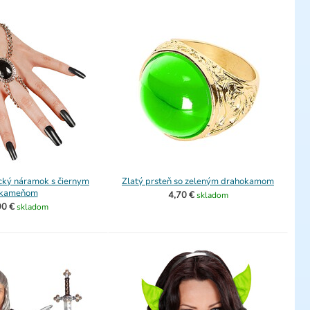
cký náramok s čiernym
Zlatý prsteň so zeleným drahokamom
kameňom
4,70 €
skladom
90 €
skladom