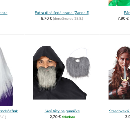
lenka
Extra dlhá šedá brada (Gandalf)
Pán
8,70 €
7,90 €
(
doručíme do
28.8.)
ernokňažník
Sivé fúzy na gumičke
Stredoveká 
2,70 €
3,
5.8.)
skladom