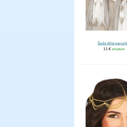
Šedá dlhá paroch
11 €
skladom