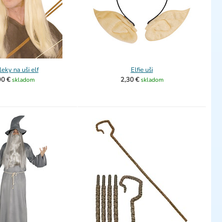
eky na uši elf
Elfie uši
90 €
2,30 €
skladom
skladom