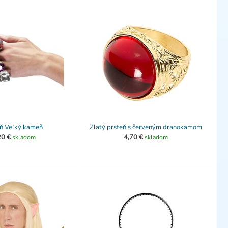
eň Veľký kameň
Zlatý prsteň s červeným drahokamom
20 €
4,70 €
skladom
skladom