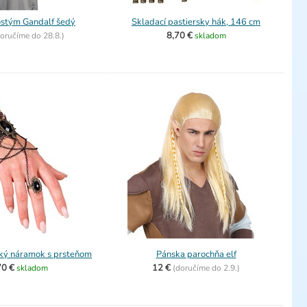
ostým Gandalf šedý
Skladací pastiersky hák, 146 cm
8,70 €
oručíme do
28.8.)
skladom
ký náramok s prsteňom
Pánska parochňa elf
70 €
12 €
skladom
(
doručíme do
2.9.)