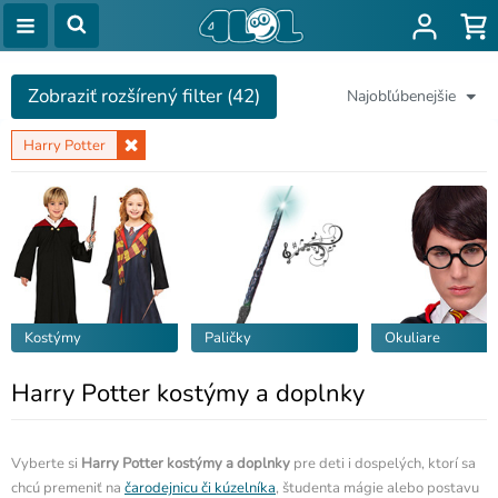
Zobraziť rozšírený filter (42)
Najobľúbenejšie
Harry Potter
Kostýmy
Paličky
Okuliare
Harry Potter kostýmy a doplnky
Vyberte si
Harry Potter kostýmy a doplnky
pre deti i dospelých, ktorí sa
chcú premeniť na
čarodejnicu či kúzelníka
, študenta mágie alebo postavu