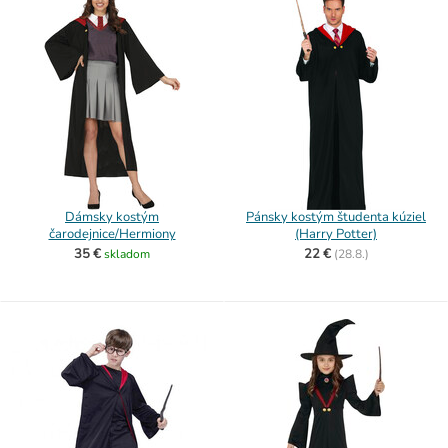
Dámsky kostým
Pánsky kostým študenta kúziel
čarodejnice/Hermiony
(Harry Potter)
35 €
22 €
skladom
(
28.8.)