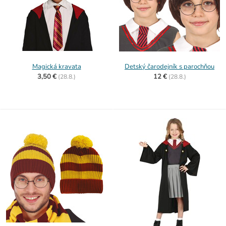
Magická kravata
Detský čarodejník s parochňou
3,50 €
12 €
(
28.8.)
(
28.8.)