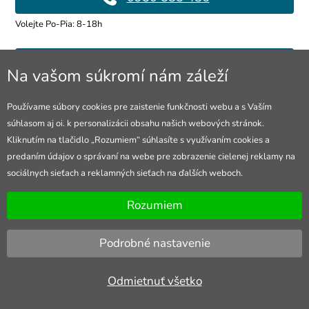
Volejte Po-Pia: 8-18h
info@4lol.cz
Na vašom súkromí nám záleží
Radi Vám poradíme a pomôžeme.
Používame súbory cookies pre zaistenie funkčnosti webu a s Vaším
súhlasom aj oi. k personalizácii obsahu našich webových stránok.
Predajňa v Ostrave
Kliknutím na tlačidlo „Rozumiem“ súhlasíte s využívaním cookies a
predaním údajov o správaní na webe pre zobrazenie cielenej reklamy na
28. října 250, Ostrava
sociálnych sieťach a reklamných sieťach na ďalších weboch.
Otevřeno Po-Pia: 10-18h
Rozumiem
Podrobné nastavenie
Odmietnuť všetko