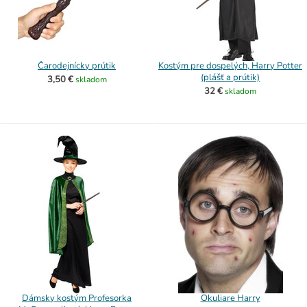
Čarodejnícky prútik
Kostým pre dospelých, Harry Potter
(plášť a prútik)
3,50 €
skladom
32 €
skladom
Dámsky kostým Profesorka
Okuliare Harry