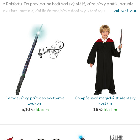
z Rokfortu. Do prevleku sa hodí školský plášť, kúzelnícky prútik, okrúhle
zobraziť viac
okuliare, metla aj ďalšie čarodejnícke doplnky, ktoré využijete na
karneval
, tematickú párty,
Halloween
alebo detskú oslavu. Produkty sú
skladom
a pripravené na rýchle odoslanie.
Čarodejnícky prútik so svetlom a
Chlapčenský magický študentský
zvukom
kostým
5,10 €
16 €
skladom
skladom