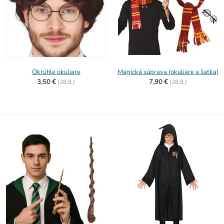
Okrúhle okuliare
Magická súprava (okuliare a šatka)
3,50 €
7,90 €
(
28.8.)
(
28.8.)