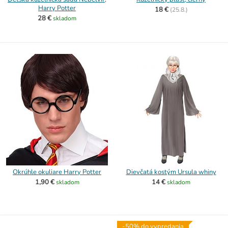
Harry Potter
18 €
(
25.8.)
28 €
skladom
Okrúhle okuliare Harry Potter
Dievčatá kostým Ursula whiny
1,90 €
14 €
skladom
skladom
-50% do vypredania