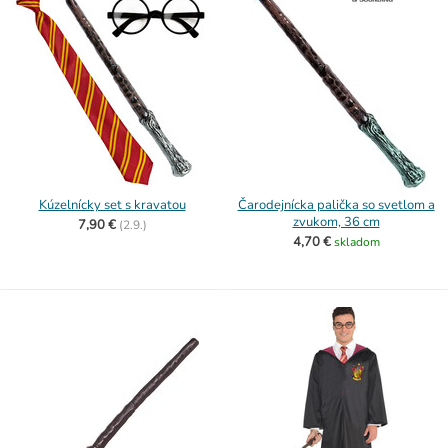
Kúzelnícky set s kravatou
Čarodejnícka palička so svetlom a
zvukom, 36 cm
7,90 €
(
2.9.)
4,70 €
skladom