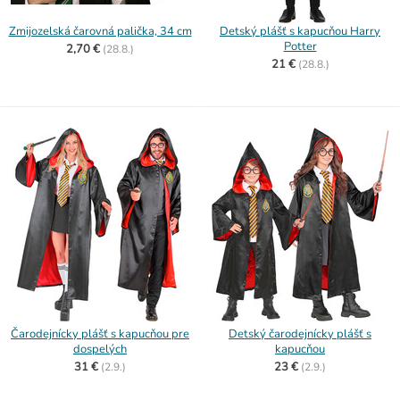
Zmijozelská čarovná palička, 34 cm
Detský plášť s kapucňou Harry
Potter
2,70 €
(
28.8.)
21 €
(
28.8.)
Čarodejnícky plášť s kapucňou pre
Detský čarodejnícky plášť s
dospelých
kapucňou
31 €
23 €
(
2.9.)
(
2.9.)