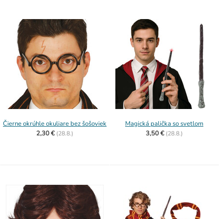
Čierne okrúhle okuliare bez šošoviek
Magická palička so svetlom
2,30 €
3,50 €
(
28.8.)
(
28.8.)