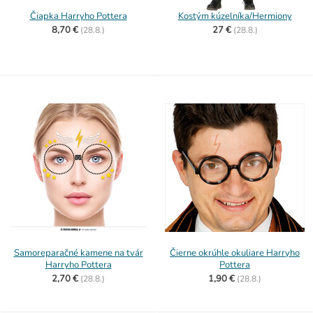
Čiapka Harryho Pottera
Kostým kúzelníka/Hermiony
8,70 €
27 €
(
28.8.)
(
28.8.)
Samoreparačné kamene na tvár
Čierne okrúhle okuliare Harryho
Harryho Pottera
Pottera
2,70 €
1,90 €
(
28.8.)
(
28.8.)