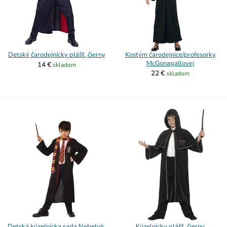
Detský čarodejnícky plášť, čierny
Kostým čarodejnice/profesorky
McGonagallovej
14 €
skladom
22 €
skladom
Detská kúzelnícka sada Nebelvír,
Kúzelnícky plášť, čierny