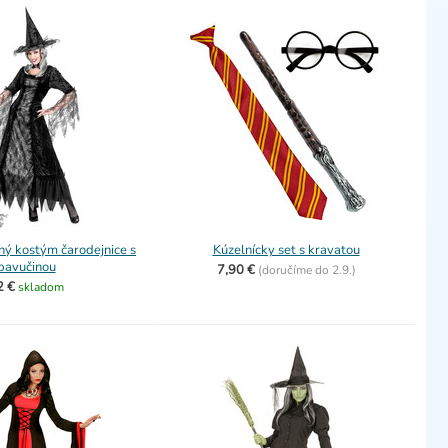
ý kostým čarodejnice s
Kúzelnícky set s kravatou
pavučinou
7,90 €
(
doručíme do
2.9.)
2 €
skladom