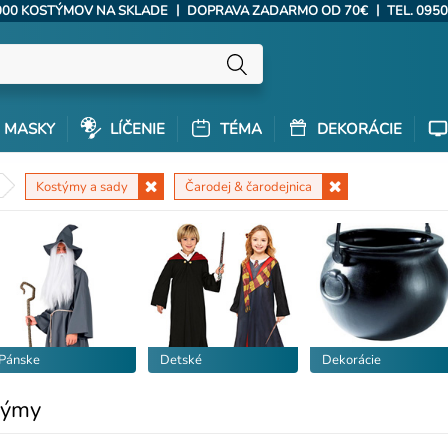
|
|
000 KOSTÝMOV NA SKLADE
DOPRAVA ZADARMO OD 70€
TEL. 0950
MASKY
LÍČENIE
TÉMA
DEKORÁCIE
Kostýmy a sady
Čarodej & čarodejnica
Pánske
Detské
Dekorácie
týmy