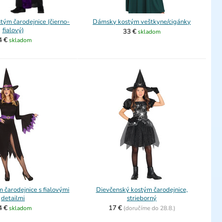
tým čarodejnice (čierno-
Dámsky kostým veštkyne/cigánky
fialový)
33 €
skladom
4 €
skladom
čarodejnice s fialovými
Dievčenský kostým čarodejnice,
detailmi
strieborný
4 €
17 €
skladom
(
doručíme do
28.8.)