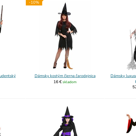
-10%
udentský
Dámsky kostým čierna čarodejnica
Dámsky luxusn
16 €
skladom
5