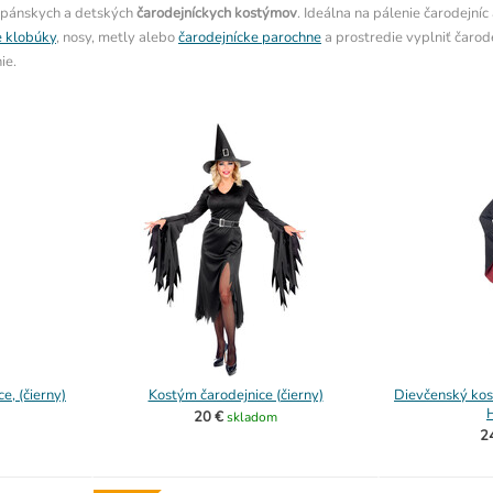
 pánskych a detských
čarodejníckych kostýmov
. Ideálna na pálenie čarodejní
e klobúky
, nosy, metly alebo
čarodejnícke parochne
a prostredie vyplniť čarod
ie.
, (čierny)
Kostým čarodejnice (čierny)
Dievčenský kos
20 €
skladom
2