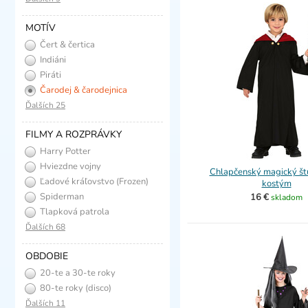
MOTÍV
Čert & čertica
Indiáni
Piráti
Čarodej & čarodejnica
Ďalších 25
FILMY A ROZPRÁVKY
Harry Potter
Hviezdne vojny
Chlapčenský magický št
Ľadové kráľovstvo (Frozen)
kostým
Spiderman
16 €
skladom
Tlapková patrola
Ďalších 68
OBDOBIE
20-te a 30-te roky
(charleston)
80-te roky (disco)
Ďalších 11