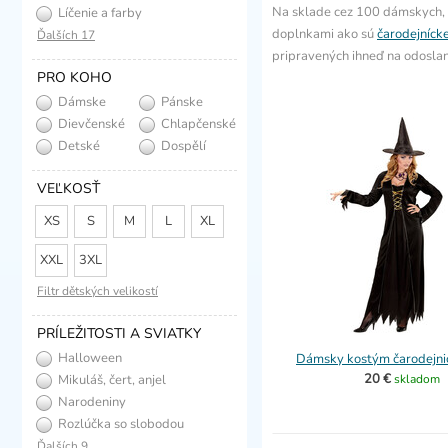
Na sklade cez 100 dámskych,
Líčenie a farby
doplnkami ako sú
čarodejníck
Ďalších 17
pripravených ihneď na odoslan
PRO KOHO
Dámske
Pánske
Dievčenské
Chlapčenské
Detské
Dospělí
VEĽKOSŤ
XS
S
M
L
XL
XXL
3XL
Filtr dětských velikostí
PRÍLEŽITOSTI A SVIATKY
Halloween
Dámsky kostým čarodejnice
20 €
Mikuláš, čert, anjel
skladom
Narodeniny
Rozlúčka so slobodou
Ďalších 9