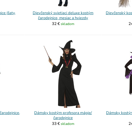
ce (šaty,
Dievčenský svietiaci deluxe kostým
Dievčenský kos
čarodejnice, mesiac a hviezdy
32 €
2
skladom
arodejnice,
Dámsky kostým profesora mágie/
Dámsky kostým 
čarodejnice
33 €
2
skladom