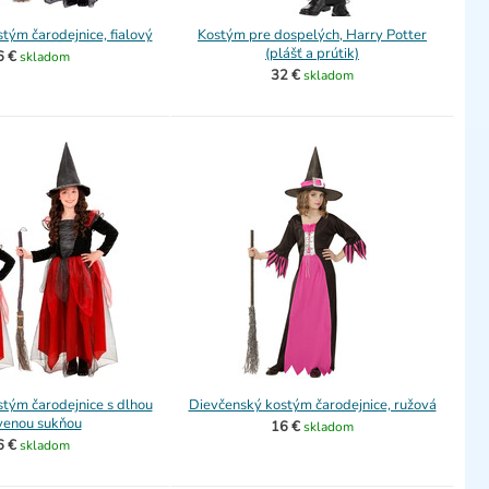
tým čarodejnice, fialový
Kostým pre dospelých, Harry Potter
(plášť a prútik)
6 €
skladom
32 €
skladom
tým čarodejnice s dlhou
Dievčenský kostým čarodejnice, ružová
venou sukňou
16 €
skladom
6 €
skladom