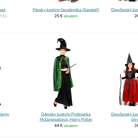
set
Pánsky kostým čarodejníka (Gandalf)
Dievčenský kos
25 €
2
7.8.)
skladom
ierny
Dámsky kostým Profesorka
Dievčenský kos
McGonagallová, Harry Potter
čer
44 €
2
skladom