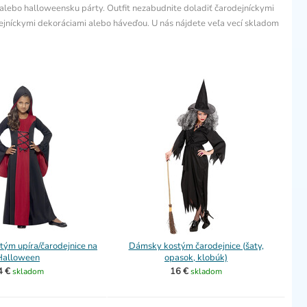
c alebo halloweensku párty. Outfit nezabudnite doladiť čarodejníckymi
ejníckymi dekoráciami alebo háveďou. U nás nájdete veľa vecí skladom
tým upíra/čarodejnice na
Dámsky kostým čarodejnice (šaty,
Halloween
opasok, klobúk)
4 €
16 €
skladom
skladom