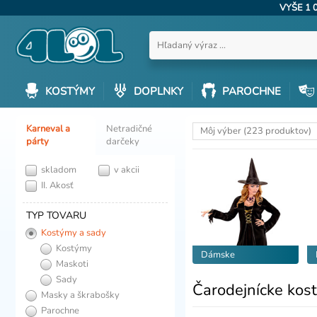
VYŠE 1 
KOSTÝMY
DOPLNKY
PAROCHNE
Karneval a
Netradičné
Môj výber (223 produktov)
párty
darčeky
skladom
v akcii
II. Akosť
TYP TOVARU
Kostýmy a sady
Kostýmy
Dámske
Maskoti
Sady
Čarodejnícke kos
Masky a škrabošky
Parochne