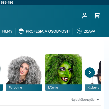
 585 486
FILMY
PROFESIA A OSOBNOSTI
ZĽAVA
Parochne
Líčenie
Klobúky
Najobľúbenejšie