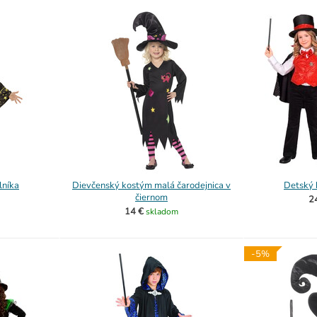
lníka
Dievčenský kostým malá čarodejnica v
Detský 
čiernom
2
14 €
skladom
-5%