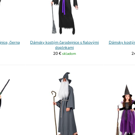
ice, čierna
Dámsky kostým čarodejnice s fialovými
Dámsky kostým 
doplnkami
20 €
2
skladom