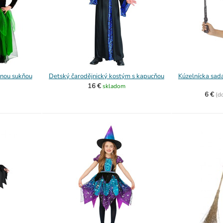
enou sukňou
Detský čarodějnický kostým s kapucňou
Kúzelnícka sada
16 €
skladom
6 €
(
d