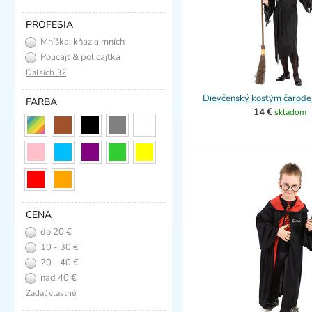
PROFESIA
Mníška, kňaz a mních
Policajt & policajtka
Ďalších 32
Dievčenský kostým čarodejn
FARBA
14 €
skladom
CENA
do 20 €
10 - 30 €
20 - 40 €
nad 40 €
Zadať vlastné