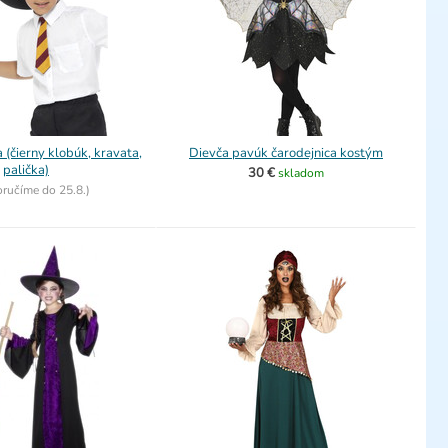
 (čierny klobúk, kravata,
Dievča pavúk čarodejnica kostým
palička)
30 €
skladom
oručíme do
25.8.)