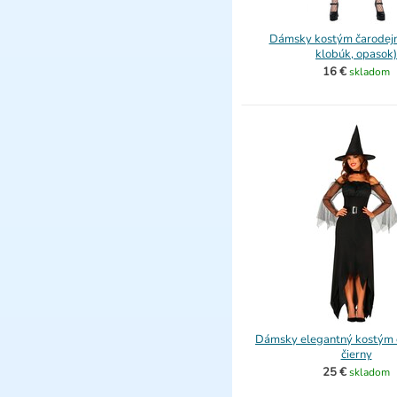
Dámsky kostým čarodejni
klobúk, opasok)
16 €
skladom
Dámsky elegantný kostým č
čierny
25 €
skladom