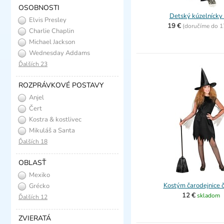
OSOBNOSTI
Detský kúzelnícky 
Elvis Presley
19 €
(
doručíme do
1
Charlie Chaplin
Michael Jackson
Wednesday Addams
Ďalších 23
ROZPRÁVKOVÉ POSTAVY
Anjel
Čert
Kostra & kostlivec
Mikuláš a Santa
Ďalších 18
OBLASŤ
Mexiko
Kostým čarodejnice č
Grécko
12 €
skladom
Ďalších 12
ZVIERATÁ