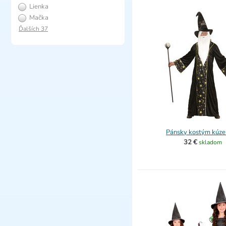
Lienka
Mačka
Ďalších 37
Pánsky kostým kúze
32 €
skladom