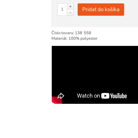
+
Pridať do košíka
-
Číslo tovaru:
138
558
Materiál: 100% polyester