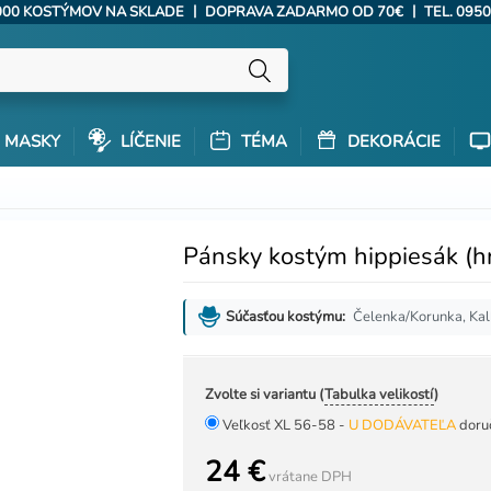
|
|
000 KOSTÝMOV NA SKLADE
DOPRAVA ZADARMO OD 70€
TEL. 0950
MASKY
LÍČENIE
TÉMA
DEKORÁCIE
Pánsky kostým hippiesák (h
Čelenka/Korunka, Kal
Súčasťou kostýmu:
Zvolte si variantu (
Tabulka velikostí
)
Veľkosť XL 56-58 -
U DODÁVATEĽA
doru
24 €
vrátane DPH