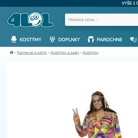
VYŠE 1 
KOSTÝMY
DOPLNKY
PAROCHNE
»
Karneval a párty
»
Kostýmy a sady
»
Kostýmy