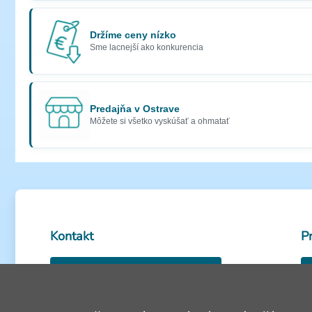
Držíme ceny nízko
Sme lacnejší ako konkurencia
Predajňa v Ostrave
Môžete si všetko vyskúšať a ohmatať
Kontakt
P
0950 585 486
Volejte Po-Pia: 8-18h