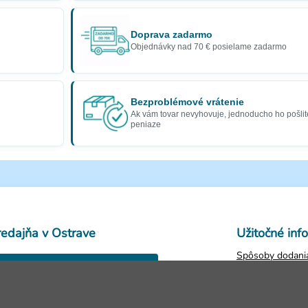
Doprava zadarmo
Objednávky nad 70 € posielame zadarmo
Bezproblémové vrátenie
Ak vám tovar nevyhovuje, jednoducho ho pošlit
peniaze
redajňa v Ostrave
Užitočné inf
Spôsoby dodania
28. října 250,
Obchodné podm
Ostrava
Ochrana osobný
Zistiť stav obje