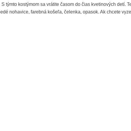
. S týmto kostýmom sa vrátite časom do čias kvetinových detí. 
edé nohavice, farebná košeľa, čelenka, opasok. Ak chcete vyzer