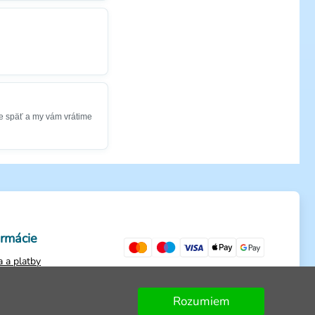
e späť a my vám vrátime
ormácie
 a platby
ienky
ch údajov
Rozumiem
dnávky