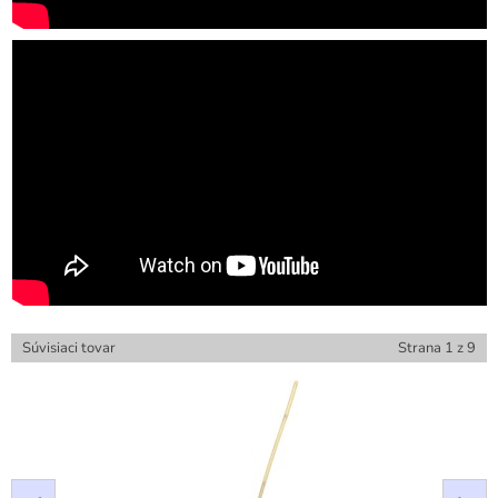
Súvisiaci tovar
Strana
1
z
9