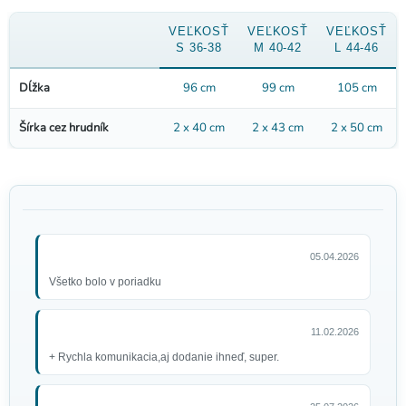
VEĽKOSŤ
VEĽKOSŤ
VEĽKOSŤ
S 36-38
M 40-42
L 44-46
Dĺžka
96 cm
99 cm
105 cm
Šírka cez hrudník
2 x 40 cm
2 x 43 cm
2 x 50 cm
05.04.2026
Všetko bolo v poriadku
11.02.2026
+ Rychla komunikacia,aj dodanie ihneď, super.