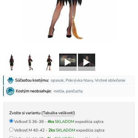
opasok, Pokrývka hlavy, Vrchné oblečenie
Súčasťou kostýmu:
metla, pančuchy
Kostým neobsahuje:
Zvolte si variantu (
Tabulka velikostí
)
Veľkosť S 36-38 -
4ks
SKLADOM
expedícia zajtra
Veľkosť M 40-42 -
2ks
SKLADOM
expedícia zajtra