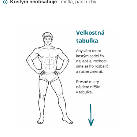
Kostým neobsahuje:
metla, pančuchy
Náhrdelník pavúky pre
čarodejnice
3,50 €
Sieťované pančucháče, jemný
vzor - Čierne
6,30 €