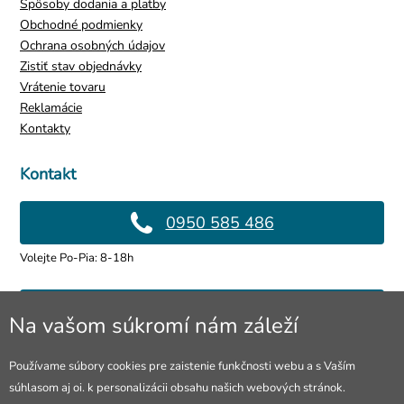
Spôsoby dodania a platby
Obchodné podmienky
Ochrana osobných údajov
Zistiť stav objednávky
Vrátenie tovaru
Reklamácie
Kontakty
Kontakt
0950 585 486
Volejte Po-Pia: 8-18h
info@4lol.cz
Na vašom súkromí nám záleží
Radi Vám poradíme a pomôžeme.
Používame súbory cookies pre zaistenie funkčnosti webu a s Vaším
súhlasom aj oi. k personalizácii obsahu našich webových stránok.
Predajňa v Ostrave