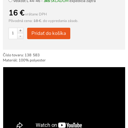
Veľkosť L 44-46 -
3ks
SKLADOM
expedícia zajtra
16 €
vrátane DPH
Pôvodná cena:
18 €
.
do vypredania zásob.
+
Pridať do košíka
-
Číslo tovaru:
138
583
Materiál: 100% polyester