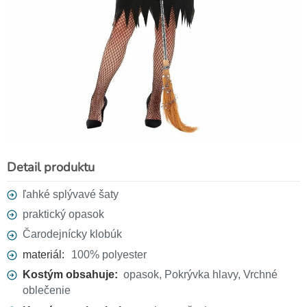
Čarodejnícky kotlík okrúhly
10 €
Detail produktu
ľahké splývavé šaty
praktický opasok
Čarodejnícky klobúk
materiál:
100% polyester
Kostým obsahuje:
opasok, Pokrývka hlavy, Vrchné
oblečenie