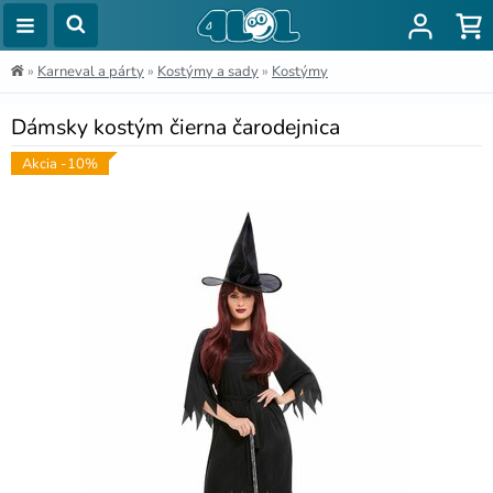
»
Karneval a párty
»
Kostýmy a sady
»
Kostýmy
Dámsky kostým čierna čarodejnica
Akcia -10%