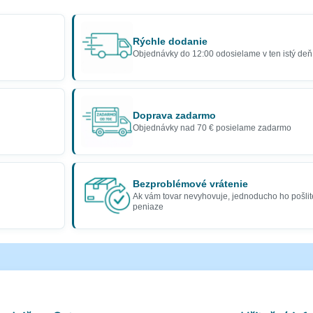
Rýchle dodanie
Objednávky do 12:00 odosielame v ten istý deň
Doprava zadarmo
Objednávky nad 70 € posielame zadarmo
Bezproblémové vrátenie
Ak vám tovar nevyhovuje, jednoducho ho pošlit
peniaze