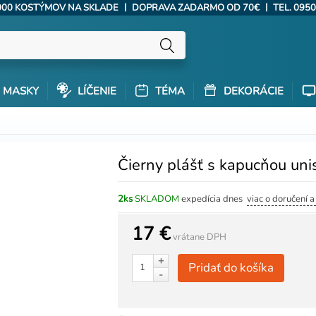
|
|
000 KOSTÝMOV NA SKLADE
DOPRAVA ZADARMO OD 70€
TEL. 0950
MASKY
LÍČENIE
TÉMA
DEKORÁCIE
Čierny plášť s kapucňou uni
2ks
SKLADOM
expedícia dnes
viac o doručení 
17 €
vrátane DPH
+
Pridať do košíka
-