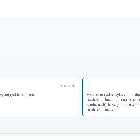
13.02.2026
 vyber,rychle dodanie
Expresne rychle vybavenie obj
nasledne dodanie, hoci to uz je
spolicnosti), tovar je super a b
urcite odporucam