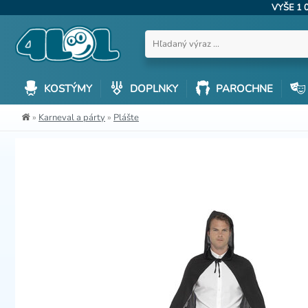
VYŠE 1 
KOSTÝMY
DOPLNKY
PAROCHNE
»
Karneval a párty
»
Plášte