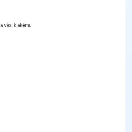
 na vás, k akému