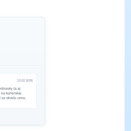
13.02.2026
ednavky (a aj
 na kurierskej
ol za skvelu cenu,