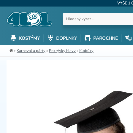
VYŠE 1 
KOSTÝMY
DOPLNKY
PAROCHNE
»
Karneval a párty
»
Pokrývky hlavy
»
Klobúky