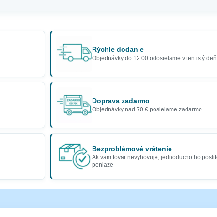
Rýchle dodanie
Objednávky do 12:00 odosielame v ten istý deň
Doprava zadarmo
Objednávky nad 70 € posielame zadarmo
Bezproblémové vrátenie
Ak vám tovar nevyhovuje, jednoducho ho pošlit
peniaze