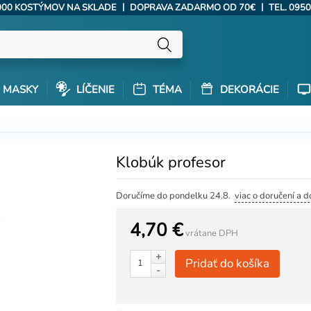
|
|
000 KOSTÝMOV NA SKLADE
DOPRAVA ZADARMO OD 70€
TEL. 0950
MASKY
LÍČENIE
TÉMA
DEKORÁCIE
Klobúk profesor
Doručíme do pondelku 24.8.
viac o doručení a 
4,70 €
vrátane DPH
+
Pridať do košíka
-