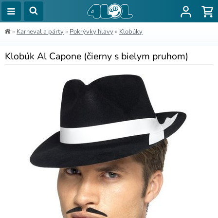
»
Karneval a párty
»
Pokrývky hlavy
»
Klobúky
Klobúk Al Capone (čierny s bielym pruhom)