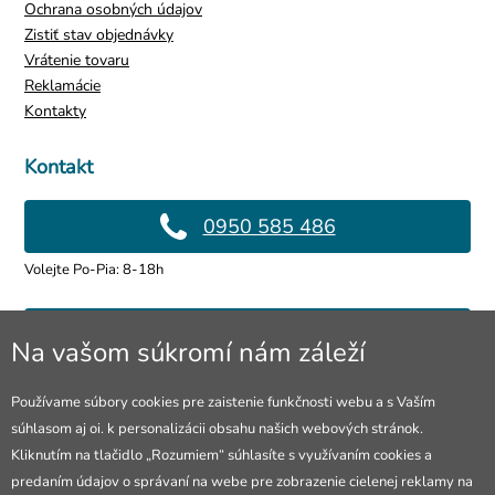
Ochrana osobných údajov
Zistiť stav objednávky
Vrátenie tovaru
Reklamácie
Kontakty
Kontakt
0950 585 486
Volejte Po-Pia: 8-18h
info@4lol.cz
Na vašom súkromí nám záleží
Radi Vám poradíme a pomôžeme.
Používame súbory cookies pre zaistenie funkčnosti webu a s Vaším
súhlasom aj oi. k personalizácii obsahu našich webových stránok.
Predajňa v Ostrave
Kliknutím na tlačidlo „Rozumiem“ súhlasíte s využívaním cookies a
predaním údajov o správaní na webe pre zobrazenie cielenej reklamy na