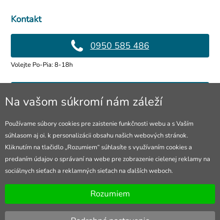
Kontakt
0950 585 486
Volejte Po-Pia: 8-18h
info@4lol.cz
Na vašom súkromí nám záleží
Radi Vám poradíme a pomôžeme.
Používame súbory cookies pre zaistenie funkčnosti webu a s Vaším
súhlasom aj oi. k personalizácii obsahu našich webových stránok.
Predajňa v Ostrave
Kliknutím na tlačidlo „Rozumiem“ súhlasíte s využívaním cookies a
predaním údajov o správaní na webe pre zobrazenie cielenej reklamy na
28. října 250, Ostrava
sociálnych sieťach a reklamných sieťach na ďalších weboch.
Otevřeno Po-Pia: 10-18h
Rozumiem