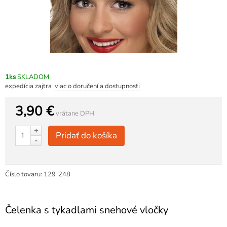
1ks
SKLADOM
expedícia zajtra
viac o doručení a dostupnosti
3,90 €
vrátane DPH
+
Pridať do košíka
-
Číslo tovaru:
129
248
Čelenka s tykadlami snehové vločky