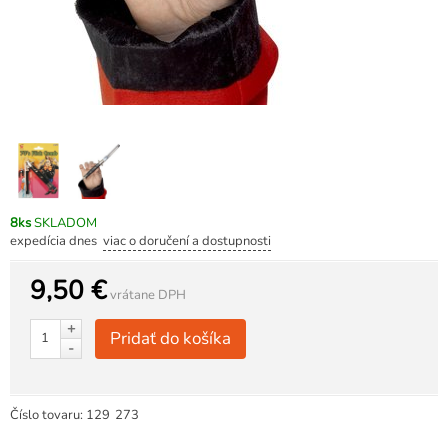
8ks
SKLADOM
expedícia dnes
viac o doručení a dostupnosti
9,50 €
vrátane DPH
+
Pridať do košíka
-
Číslo tovaru:
129
273