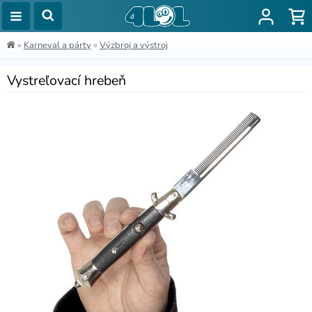
»
Karneval a párty
»
Výzbroj a výstroj
Vystreľovací hrebeň