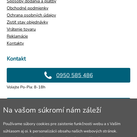
Spôsoby dodania a platby
Obchodné podmienky
Ochrana osobných údajov
Zistiť stav objednávky
Vrátenie tovaru
Reklamácie
Kontakty
Kontakt
0950 585 486
Volejte Po-Pia: 8-18h
info@4lol.cz
Na vašom súkromí nám záleží
Radi Vám poradíme a pomôžeme.
Používame súbory cookies pre zaistenie funkčnosti webu a s Vaším
súhlasom aj oi. k personalizácii obsahu našich webových stránok.
Predajňa v Ostrave