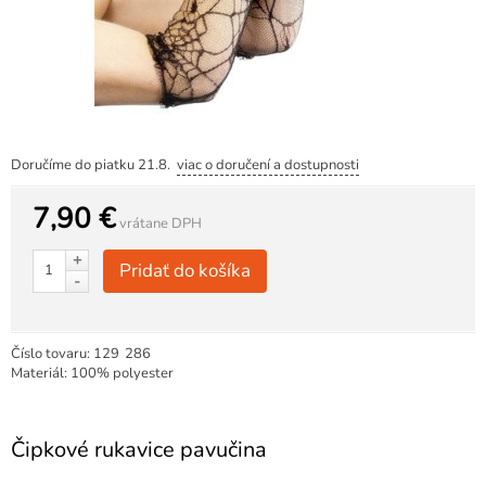
Doručíme do piatku 21.8.
viac o doručení a dostupnosti
7,90 €
vrátane DPH
+
Pridať do košíka
-
Číslo tovaru:
129
286
Materiál: 100% polyester
Čipkové rukavice pavučina