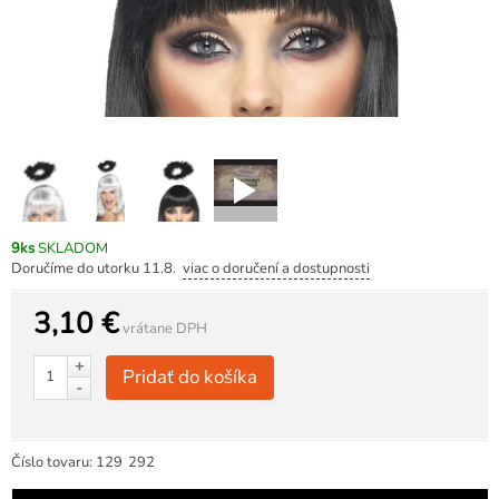
9ks
SKLADOM
Doručíme do utorku 11.8.
viac o doručení a dostupnosti
3,10 €
vrátane DPH
+
Pridať do košíka
-
Číslo tovaru:
129
292