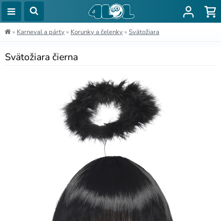
»
Karneval a párty
»
Korunky a čelenky
»
Svätožiara
Svätožiara čierna