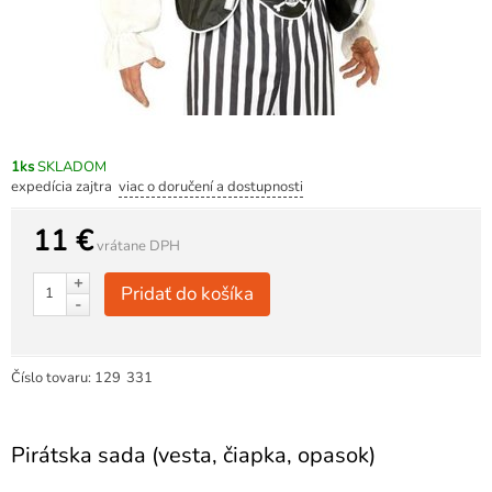
1ks
SKLADOM
expedícia zajtra
viac o doručení a dostupnosti
11 €
vrátane DPH
+
Pridať do košíka
-
Číslo tovaru:
129
331
Pirátska sada (vesta, čiapka, opasok)