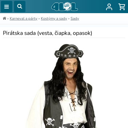
»
Karneval a párty
»
Kostýmy a sady
»
Sady
Pirátska sada (vesta, čiapka, opasok)