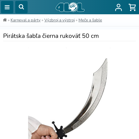
»
Karneval a párty
»
Výzbroj a výstroj
»
Meče a šable
Pirátska šabľa čierna rukoväť 50 cm