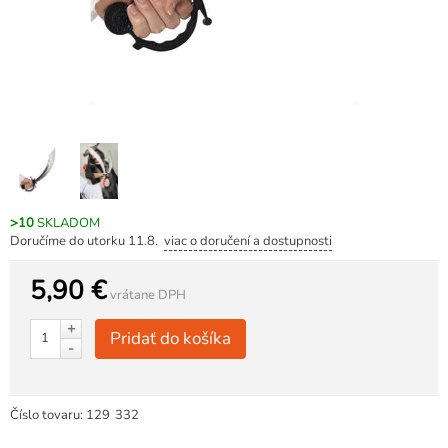
>10
SKLADOM
Doručíme do utorku 11.8.
viac o doručení a dostupnosti
5,90 €
vrátane DPH
+
Pridať do košíka
-
Číslo tovaru:
129
332