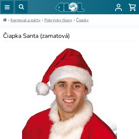
»
Karneval a párty
»
Pokrývky hlavy
»
Čiapky
Čiapka Santa (zamatová)