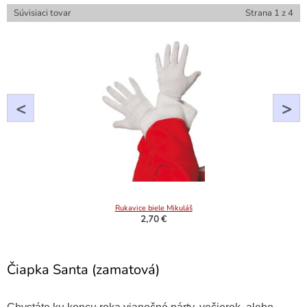
Súvisiaci tovar
Strana
1
z
4
<
>
Rukavice biele Mikuláš
2,70 €
Čiapka Santa (zamatová)