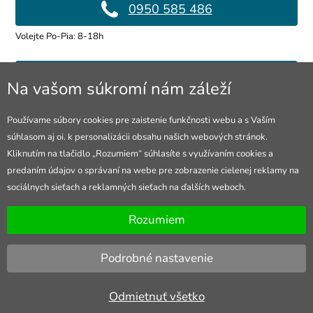
0950 585 486
Volejte Po-Pia: 8-18h
info@4lol.cz
Na vašom súkromí nám záleží
Radi Vám poradíme a pomôžeme.
Používame súbory cookies pre zaistenie funkčnosti webu a s Vaším
súhlasom aj oi. k personalizácii obsahu našich webových stránok.
Predajňa v Ostrave
Kliknutím na tlačidlo „Rozumiem“ súhlasíte s využívaním cookies a
predaním údajov o správaní na webe pre zobrazenie cielenej reklamy na
28. října 250, Ostrava
sociálnych sieťach a reklamných sieťach na ďalších weboch.
Otevřeno Po-Pia: 10-18h
Rozumiem
Podrobné nastavenie
Odmietnuť všetko