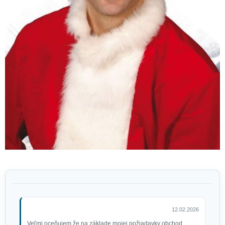
Súprava Mikuláš (vlasy, fúzy)
20 €
Fúzy Santa, Mikuláš deluxe
perlovo šedé
8,80 €
12.02.2026
Veľmi oceňujem že na základe mojej požiadavky obchod