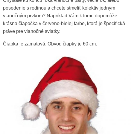
Chystáte ku koncu roka vianočné párty, večierok, alebo
posedenie s rodinou a chcete stmeliť kolektív jedným
vianočným prvkom? Napríklad Vám k tomu dopomôže
krásna čiapočka v červeno-bielej farbe, ktorá je špecifická
práve pre vianočné sviatky.
Čiapka je zamatová. Obvod čiapky je 60 cm.
Strieborné obrúčky okrúhle
Santa
3,50 €