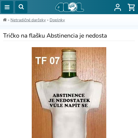
»
Netradičné darčeky
»
Doplnky
Tričko na flašku Abstinencia je nedosta