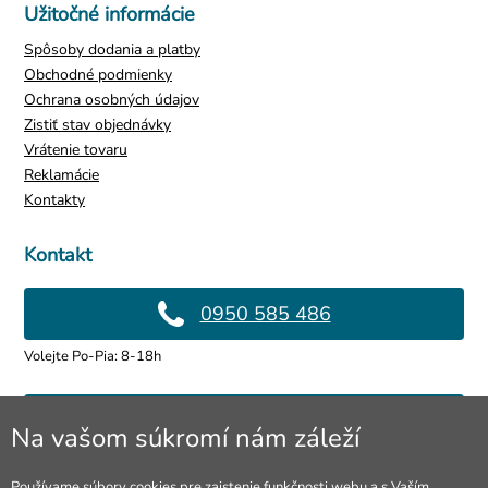
Užitočné informácie
Spôsoby dodania a platby
Obchodné podmienky
Ochrana osobných údajov
Zistiť stav objednávky
Vrátenie tovaru
Reklamácie
Kontakty
Kontakt
0950 585 486
Volejte Po-Pia: 8-18h
info@4lol.cz
Na vašom súkromí nám záleží
Radi Vám poradíme a pomôžeme.
Používame súbory cookies pre zaistenie funkčnosti webu a s Vaším