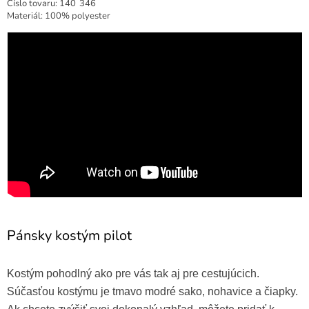
Číslo tovaru:
140
346
Materiál: 100% polyester
Pánsky kostým pilot
Kostým pohodlný ako pre vás tak aj pre cestujúcich.
Súčasťou kostýmu je tmavo modré sako, nohavice a čiapky.