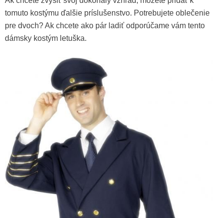
Ak chcete zvýšiť svoj dokonalý vzhľad, môžete pridať k
tomuto kostýmu ďalšie príslušenstvo. Potrebujete oblečenie
pre dvoch? Ak chcete ako pár ladiť odporúčame vám tento
dámsky kostým letuška.