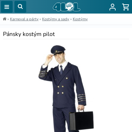
»
Karneval a párty
»
Kostýmy a sady
»
Kostýmy
Pánsky kostým pilot