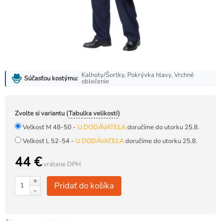
Kalhoty/Šortky, Pokrývka hlavy, Vrchné
Súčasťou kostýmu:
oblečenie
Zvolte si variantu (
Tabulka velikostí
)
Veľkosť M 48-50 -
U DODÁVATEĽA
doručíme do utorku 25.8.
Veľkosť L 52-54 -
U DODÁVATEĽA
doručíme do utorku 25.8.
44 €
vrátane DPH
+
Pridať do košíka
-