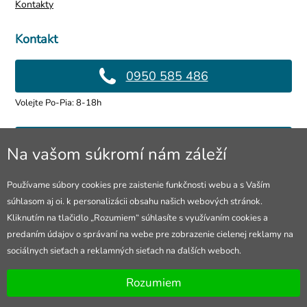
Kontakty
Kontakt
0950 585 486
Volejte Po-Pia: 8-18h
info@4lol.cz
Na vašom súkromí nám záleží
Radi Vám poradíme a pomôžeme.
Používame súbory cookies pre zaistenie funkčnosti webu a s Vaším
súhlasom aj oi. k personalizácii obsahu našich webových stránok.
Predajňa v Ostrave
Kliknutím na tlačidlo „Rozumiem“ súhlasíte s využívaním cookies a
predaním údajov o správaní na webe pre zobrazenie cielenej reklamy na
28. října 250, Ostrava
sociálnych sieťach a reklamných sieťach na ďalších weboch.
Otevřeno Po-Pia: 10-18h
Rozumiem