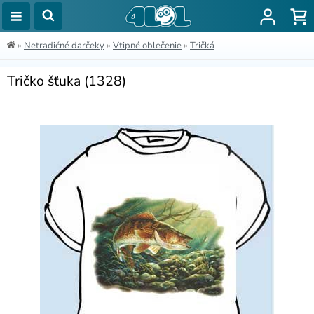
»
Netradičné darčeky
»
Vtipné oblečenie
»
Tričká
Tričko šťuka (1328)