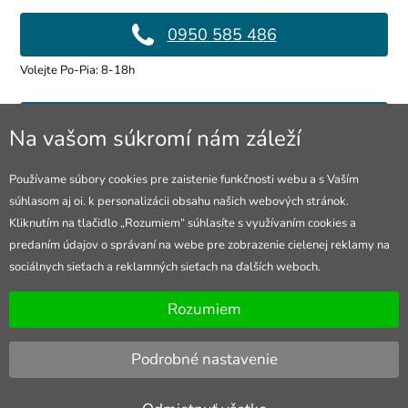
0950 585 486
Volejte Po-Pia: 8-18h
info@4lol.cz
Na vašom súkromí nám záleží
Radi Vám poradíme a pomôžeme.
Používame súbory cookies pre zaistenie funkčnosti webu a s Vaším
súhlasom aj oi. k personalizácii obsahu našich webových stránok.
Predajňa v Ostrave
Kliknutím na tlačidlo „Rozumiem“ súhlasíte s využívaním cookies a
predaním údajov o správaní na webe pre zobrazenie cielenej reklamy na
28. října 250, Ostrava
sociálnych sieťach a reklamných sieťach na ďalších weboch.
Otevřeno Po-Pia: 10-18h
Rozumiem
Podrobné nastavenie