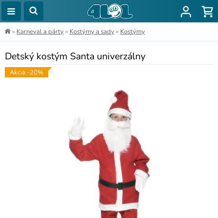
»
Karneval a párty
»
Kostýmy a sady
»
Kostýmy
Detský kostým Santa univerzálny
Akcia -20%