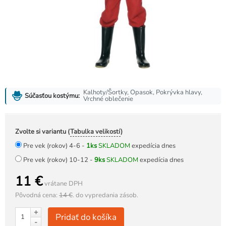
Kalhoty/Šortky, Opasok, Pokrývka hlavy,
Súčasťou kostýmu:
Vrchné oblečenie
Zvolte si variantu (
Tabulka velikostí
)
Pre vek (rokov) 4-6 -
1ks
SKLADOM
expedícia dnes
Pre vek (rokov) 10-12 -
9ks
SKLADOM
expedícia dnes
11 €
vrátane DPH
Pôvodná cena:
14 €
.
do vypredania zásob.
+
Pridať do košíka
-