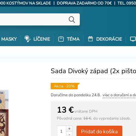
|
|
000 KOSTÝMOV NA SKLADE
DOPRAVA ZADARMO OD 70€
TEL. 0950
MASKY
LÍČENIE
TÉMA
DEKORÁCIE
Sada Divoký západ (2x pišto
Akcia -20%
Doručíme do pondelku 24.8.
viac o doručení a 
13 €
vrátane DPH
Pôvodná cena:
16 €
.
do vypredania zásob.
+
Pridať do košíka
-