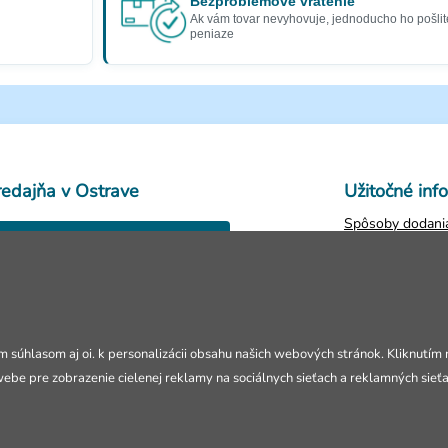
Bezproblémové vrátenie
Ak vám tovar nevyhovuje, jednoducho ho pošlit
peniaze
redajňa v Ostrave
Užitočné inf
Spôsoby dodania
28. října 250,
Obchodné podm
Ostrava
Ochrana osobný
Zistiť stav obje
evřeno Po-Pia: 10-18h
Vrátenie tovaru
Reklamácie
m súhlasom aj oi. k personalizácii obsahu našich webových stránok. Kliknutím
Kontakty
webe pre zobrazenie cielenej reklamy na sociálnych sieťach a reklamných sieť