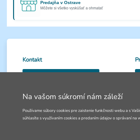
Predajňa v Ostrave
Môžete si všetko vyskúšať a ohmatať
Kontakt
P
0950 585 486
Volejte Po-Pia: 8-18h
Na vašom súkromí nám záleží
Ot
info@4lol.cz
Používame súbory cookies pre zaistenie funkčnosti webu a s Vaší
súhlasíte s využívaním cookies a predaním údajov o správaní na 
Radi Vám poradíme a pomôžeme.