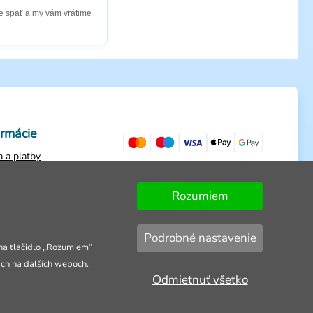
e späť a my vám vrátime
ormácie
 a platby
ienky
ch údajov
Rozumiem
dnávky
Podrobné nastavenie
 na tlačidlo „Rozumiem“
ach na ďalších weboch.
Odmietnuť všetko