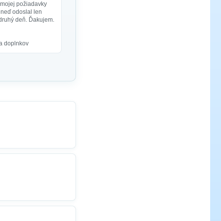
 mojej požiadavky
neď odoslal len
a druhý deň. Ďakujem.
 a doplnkov