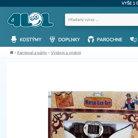
VYŠE 1 
KOSTÝMY
DOPLNKY
PAROCHNE
»
Karneval a párty
»
Výzbroj a výstroj