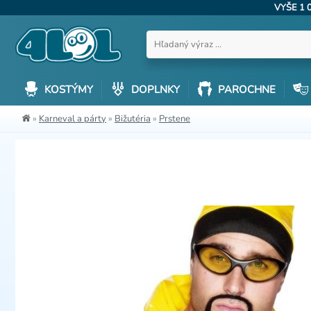
VYŠE 1 
KOSTÝMY
DOPLNKY
PAROCHNE
»
Karneval a párty
»
Bižutéria
»
Prstene