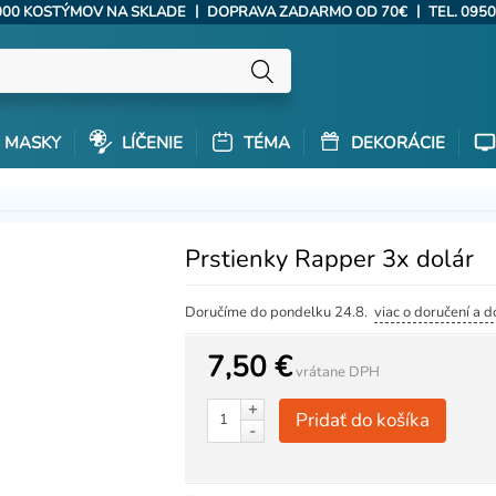
|
|
000 KOSTÝMOV NA SKLADE
DOPRAVA ZADARMO OD 70€
TEL. 0950
MASKY
LÍČENIE
TÉMA
DEKORÁCIE
Prstienky Rapper 3x dolár
Doručíme do pondelku 24.8.
viac o doručení a 
7,50 €
vrátane DPH
+
Pridať do košíka
-