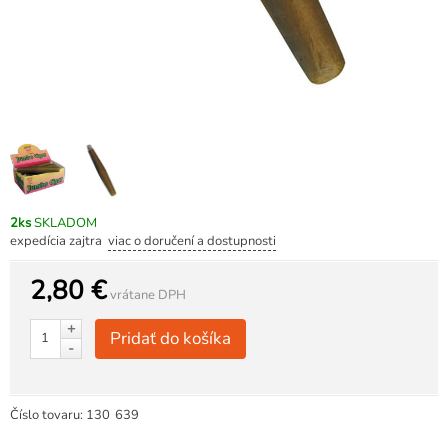
2ks
SKLADOM
expedícia zajtra
viac o doručení a dostupnosti
2,80 €
vrátane DPH
+
Pridať do košíka
-
Číslo tovaru:
130
639