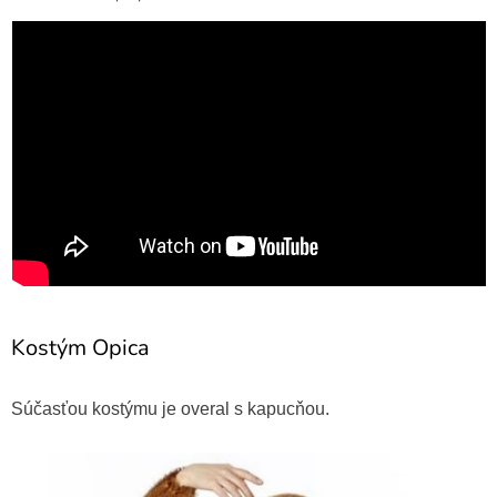
Kostým Opica
Súčasťou kostýmu je overal s kapucňou.