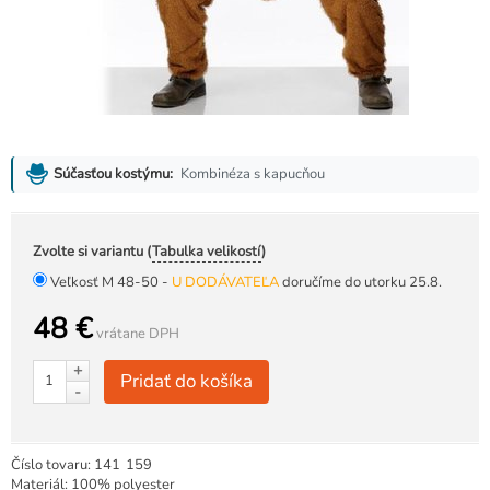
Kombinéza s kapucňou
Súčasťou kostýmu:
Zvolte si variantu (
Tabulka velikostí
)
Veľkosť M 48-50 -
U DODÁVATEĽA
doručíme do utorku 25.8.
48 €
vrátane DPH
+
Pridať do košíka
-
Číslo tovaru:
141
159
Materiál: 100% polyester