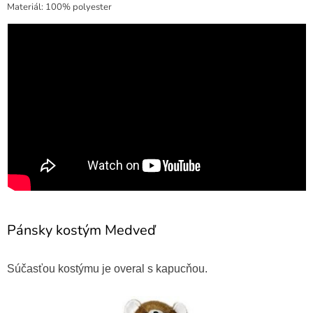
Materiál: 100% polyester
Pánsky kostým Medveď
Súčasťou kostýmu je overal s kapucňou.