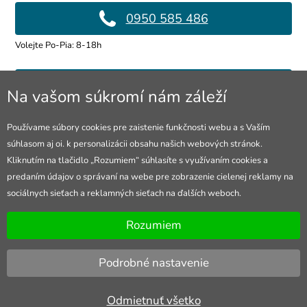
0950 585 486
Volejte Po-Pia: 8-18h
info@4lol.cz
Na vašom súkromí nám záleží
Radi Vám poradíme a pomôžeme.
Používame súbory cookies pre zaistenie funkčnosti webu a s Vaším
súhlasom aj oi. k personalizácii obsahu našich webových stránok.
Predajňa v Ostrave
Kliknutím na tlačidlo „Rozumiem“ súhlasíte s využívaním cookies a
predaním údajov o správaní na webe pre zobrazenie cielenej reklamy na
28. října 250, Ostrava
sociálnych sieťach a reklamných sieťach na ďalších weboch.
Otevřeno Po-Pia: 10-18h
Rozumiem
Podrobné nastavenie
Odmietnuť všetko