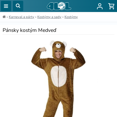
»
Karneval a párty
»
Kostýmy a sady
»
Kostýmy
Pánsky kostým Medveď