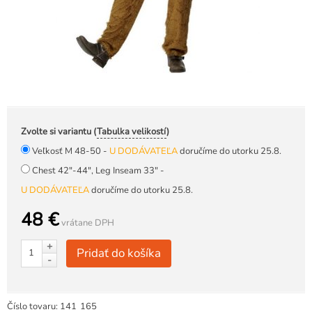
Zvolte si variantu (
Tabulka velikostí
)
Veľkosť M 48-50 -
U DODÁVATEĽA
doručíme do utorku 25.8.
Chest 42"-44", Leg Inseam 33" -
U DODÁVATEĽA
doručíme do utorku 25.8.
48 €
vrátane DPH
+
Pridať do košíka
-
Číslo tovaru:
141
165