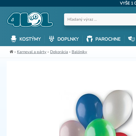
VYŠE 1 
KOSTÝMY
DOPLNKY
PAROCHNE
»
Karneval a párty
»
Dekorácia
»
Balóniky