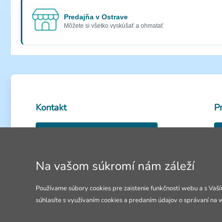
Predajňa v Ostrave
Môžete si všetko vyskúšať a ohmatať
Kontakt
P
0950 585 486
Volejte Po-Pia: 8-18h
Na vašom súkromí nám záleží
Ot
info@4lol.cz
Používame súbory cookies pre zaistenie funkčnosti webu a s Vaší
súhlasíte s využívaním cookies a predaním údajov o správaní na 
Radi Vám poradíme a pomôžeme.