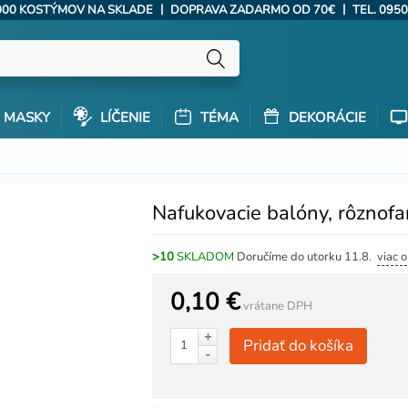
|
|
000 KOSTÝMOV NA SKLADE
DOPRAVA ZADARMO OD 70€
TEL. 0950
MASKY
LÍČENIE
TÉMA
DEKORÁCIE
Nafukovacie balóny, rôznof
>10
SKLADOM
Doručíme do utorku 11.8.
viac 
0,10 €
vrátane DPH
+
Pridať do košíka
-