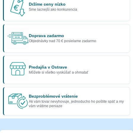
Držíme ceny nízko
Sme lacnejší ako konkurencia
Doprava zadarmo
Objednávky nad 70 € posielame zadarmo
Predajňa v Ostrave
Môžete si všetko vyskúšať a ohmatať
Bezproblémové vrátenie
Ak vám tovar nevyhovuje, jednoducho ho pošlite späť a my
vám vrátime peniaze