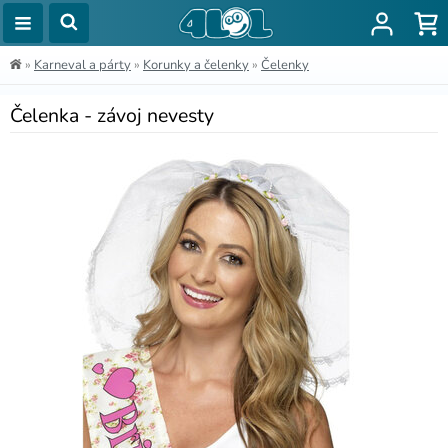
»
Karneval a párty
»
Korunky a čelenky
»
Čelenky
Čelenka - závoj nevesty