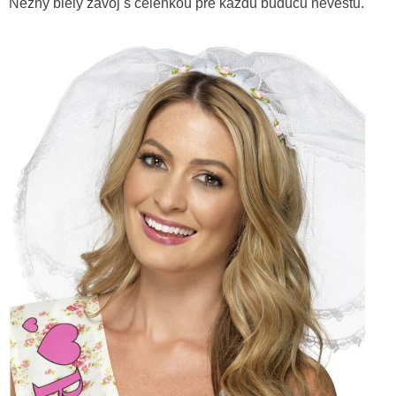
Nežný biely závoj s čelenkou pre každú budúcu nevestu.