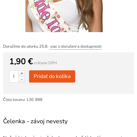
Doručíme do utorku 25.8.
viac o doručení a dostupnosti
1,90 €
vrátane DPH
+
Pridať do košíka
-
Číslo tovaru:
130
888
Čelenka - závoj nevesty