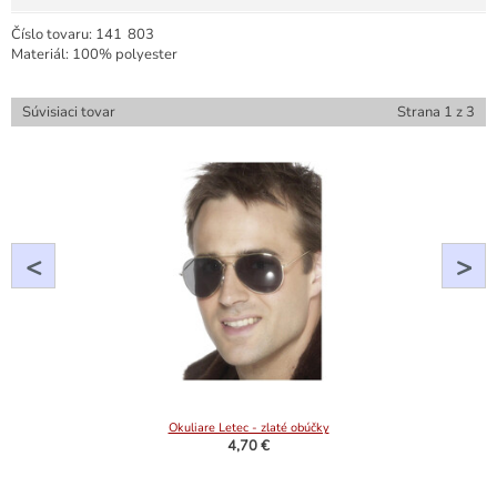
Číslo tovaru:
141
803
Materiál: 100% polyester
Súvisiaci tovar
Strana
1
z
3
<
>
Okuliare Letec - zlaté obúčky
4,70 €