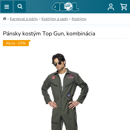
»
Karneval a párty
»
Kostýmy a sady
»
Kostýmy
Pánsky kostým Top Gun, kombinácia
Akcia -10%