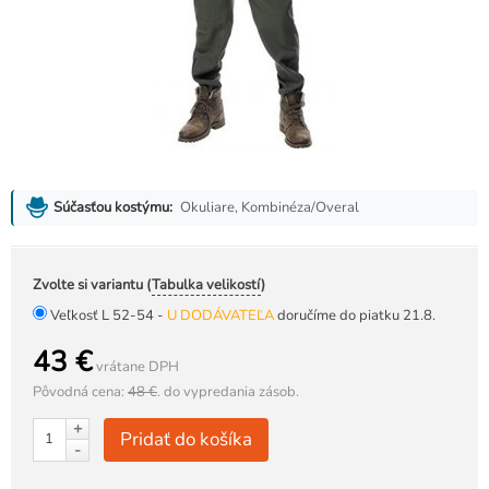
Okuliare, Kombinéza/Overal
Súčasťou kostýmu:
Zvolte si variantu (
Tabulka velikostí
)
Veľkosť L 52-54 -
U DODÁVATEĽA
doručíme do piatku 21.8.
43 €
vrátane DPH
Pôvodná cena:
48 €
.
do vypredania zásob.
+
Pridať do košíka
-