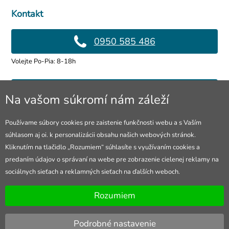
Kontakt
0950 585 486
Volejte Po-Pia: 8-18h
info@4lol.cz
Na vašom súkromí nám záleží
Radi Vám poradíme a pomôžeme.
Používame súbory cookies pre zaistenie funkčnosti webu a s Vaším
súhlasom aj oi. k personalizácii obsahu našich webových stránok.
Predajňa v Ostrave
Kliknutím na tlačidlo „Rozumiem“ súhlasíte s využívaním cookies a
predaním údajov o správaní na webe pre zobrazenie cielenej reklamy na
28. října 250, Ostrava
sociálnych sieťach a reklamných sieťach na ďalších weboch.
Otevřeno Po-Pia: 10-18h
Rozumiem
Podrobné nastavenie