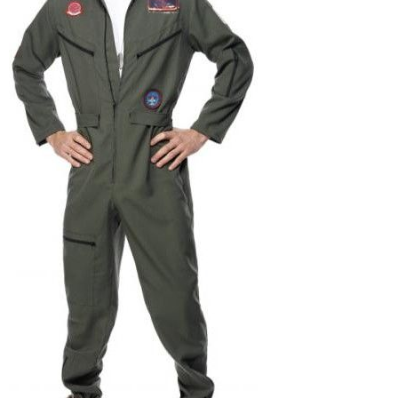
Pánsky Kostým Top Gun
48 €