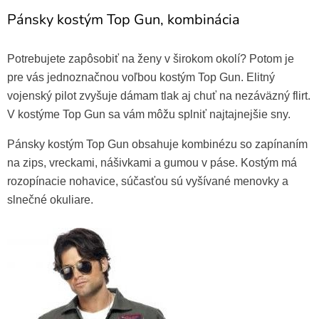
Pánsky kostým Top Gun, kombinácia
Potrebujete zapôsobiť na ženy v širokom okolí? Potom je
pre vás jednoznačnou voľbou kostým Top Gun. Elitný
vojenský pilot zvyšuje dámam tlak aj chuť na nezáväzný flirt.
V kostýme Top Gun sa vám môžu splniť najtajnejšie sny.
Pánsky kostým Top Gun obsahuje kombinézu so zapínaním
na zips, vreckami, nášivkami a gumou v páse. Kostým má
Vojenské známky
rozopínacie nohavice, súčasťou sú vyšívané menovky a
2,30 €
slnečné okuliare.