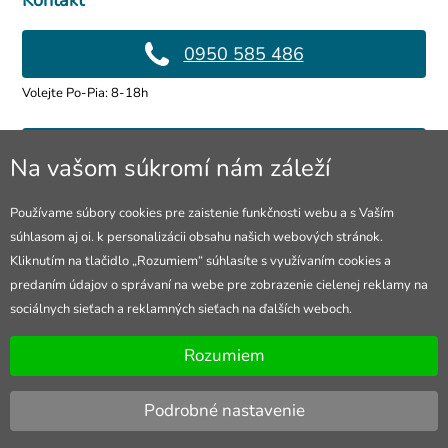
Kontakt
0950 585 486
Volejte Po-Pia: 8-18h
info@4lol.cz
Na vašom súkromí nám záleží
Radi Vám poradíme a pomôžeme.
Používame súbory cookies pre zaistenie funkčnosti webu a s Vaším
súhlasom aj oi. k personalizácii obsahu našich webových stránok.
Predajňa v Ostrave
Kliknutím na tlačidlo „Rozumiem“ súhlasíte s využívaním cookies a
predaním údajov o správaní na webe pre zobrazenie cielenej reklamy na
28. října 250, Ostrava
sociálnych sieťach a reklamných sieťach na ďalších weboch.
Otevřeno Po-Pia: 10-18h
Rozumiem
Podrobné nastavenie