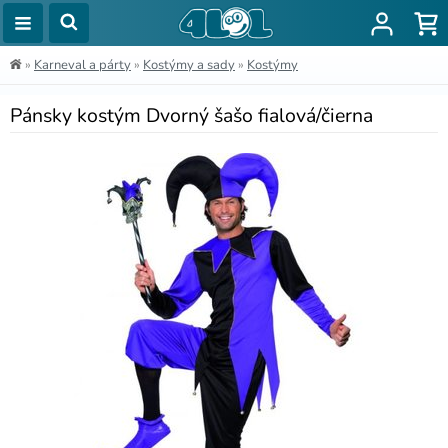
»
Karneval a párty
»
Kostýmy a sady
»
Kostýmy
Pánsky kostým Dvorný šašo fialová/čierna