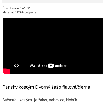
Číslo tovaru:
141
919
Materiál: 100% polyester
Pánsky kostým Dvorný šašo fialová/čierna
Súčasťou kostýmu je žaket, nohavice, klobúk.