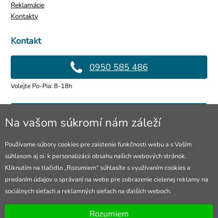
Reklamácie
Kontakty
Kontakt
0950 585 486
Volejte Po-Pia: 8-18h
info@4lol.cz
Na vašom súkromí nám záleží
Radi Vám poradíme a pomôžeme.
Používame súbory cookies pre zaistenie funkčnosti webu a s Vaším
súhlasom aj oi. k personalizácii obsahu našich webových stránok.
Predajňa v Ostrave
Kliknutím na tlačidlo „Rozumiem“ súhlasíte s využívaním cookies a
predaním údajov o správaní na webe pre zobrazenie cielenej reklamy na
28. října 250, Ostrava
sociálnych sieťach a reklamných sieťach na ďalších weboch.
Otevřeno Po-Pia: 10-18h
Rozumiem