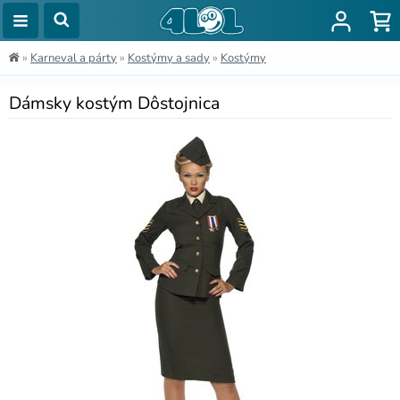
»
Karneval a párty
»
Kostýmy a sady
»
Kostýmy
Dámsky kostým Dôstojnica