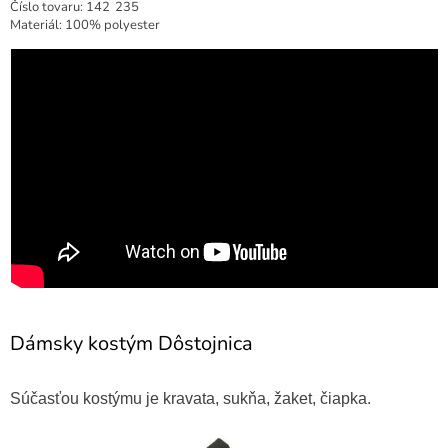
Číslo tovaru:
142
235
Materiál: 100% polyester
Dámsky kostým Dôstojnica
Súčasťou kostýmu je kravata, sukňa, žaket, čiapka.