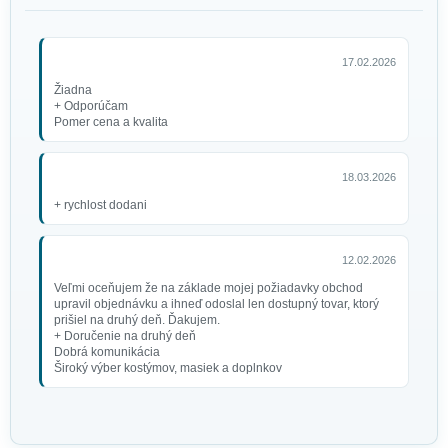
17.02.2026
Žiadna
+ Odporúčam
Pomer cena a kvalita
18.03.2026
+ rychlost dodani
12.02.2026
Veľmi oceňujem že na základe mojej požiadavky obchod
upravil objednávku a ihneď odoslal len dostupný tovar, ktorý
prišiel na druhý deň. Ďakujem.
+ Doručenie na druhý deň
Dobrá komunikácia
Široký výber kostýmov, masiek a doplnkov