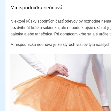
Minispodnička neónová
Niektoré kúsky spodných častí odevov by rozhodne nemal
pozdvihnúť krátku sukienku, ale nebude krajšie ukázať je
baletka alebo tanečnica. Pri domácom krbe sa ale určite 
Minispodnička neónová je zo štyroch vrstiev tylu našitýc