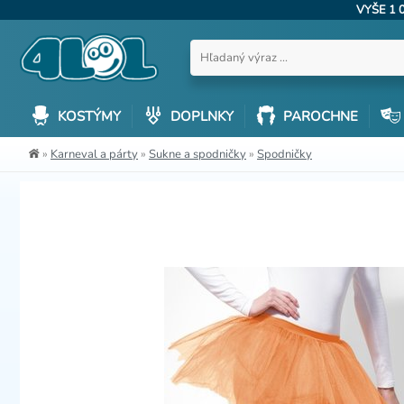
VYŠE 1 
KOSTÝMY
DOPLNKY
PAROCHNE
»
Karneval a párty
»
Sukne a spodničky
»
Spodničky