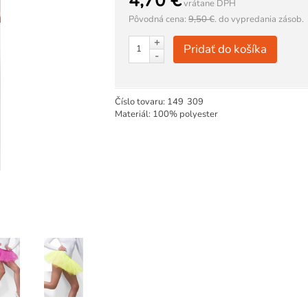
4,70 €
vrátane DPH
Pôvodná cena:
9,50 €
.
do vypredania zásob.
+
Pridať do košíka
-
Číslo tovaru:
149
309
Materiál: 100% polyester