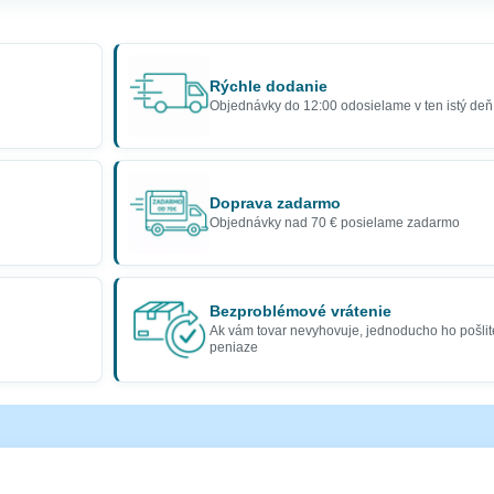
Rýchle dodanie
Objednávky do 12:00 odosielame v ten istý deň
Doprava zadarmo
Objednávky nad 70 € posielame zadarmo
Bezproblémové vrátenie
Ak vám tovar nevyhovuje, jednoducho ho pošlit
peniaze