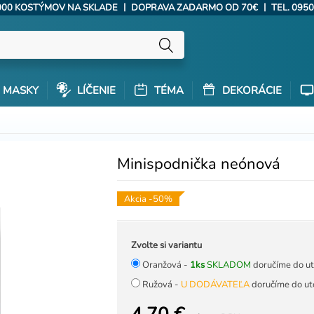
|
|
000 KOSTÝMOV NA SKLADE
DOPRAVA ZADARMO OD 70€
TEL. 0950
MASKY
LÍČENIE
TÉMA
DEKORÁCIE
Minispodnička neónová
Akcia -50%
Zvolte si variantu
Oranžová -
1ks
SKLADOM
doručíme do ut
Ružová -
U DODÁVATEĽA
doručíme do ut