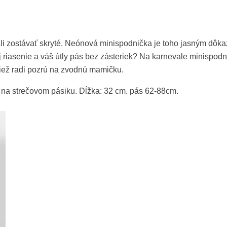
i zostávať skryté. Neónová minispodnička je toho jasným dôka
j riasenie a váš útly pás bez zásteriek? Na karnevale minispodn
tiež radi pozrú na zvodnú mamičku.
h na strečovom pásiku. Dĺžka: 32 cm. pás 62-88cm.