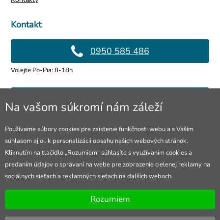
Kontakt
0950 585 486
Volejte Po-Pia: 8-18h
info@4lol.cz
Na vašom súkromí nám záleží
Radi Vám poradíme a pomôžeme.
Používame súbory cookies pre zaistenie funkčnosti webu a s Vaším
súhlasom aj oi. k personalizácii obsahu našich webových stránok.
Predajňa v Ostrave
Kliknutím na tlačidlo „Rozumiem“ súhlasíte s využívaním cookies a
predaním údajov o správaní na webe pre zobrazenie cielenej reklamy na
28. října 250, Ostrava
sociálnych sieťach a reklamných sieťach na ďalších weboch.
Otevřeno Po-Pia: 10-18h
Rozumiem