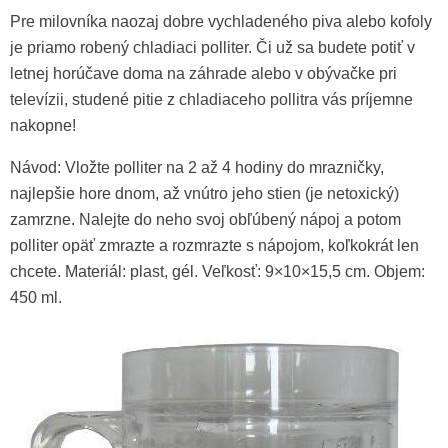
Pre milovníka naozaj dobre vychladeného piva alebo kofoly
je priamo robený chladiaci polliter. Či už sa budete potiť v
letnej horúčave doma na záhrade alebo v obývačke pri
televízii, studené pitie z chladiaceho pollitra vás príjemne
nakopne!
Návod: Vložte polliter na 2 až 4 hodiny do mrazničky,
najlepšie hore dnom, až vnútro jeho stien (je netoxický)
zamrzne. Nalejte do neho svoj obľúbený nápoj a potom
polliter opäť zmrazte a rozmrazte s nápojom, koľkokrát len
chcete. Materiál: plast, gél. Veľkosť: 9×10×15,5 cm. Objem:
450 ml.