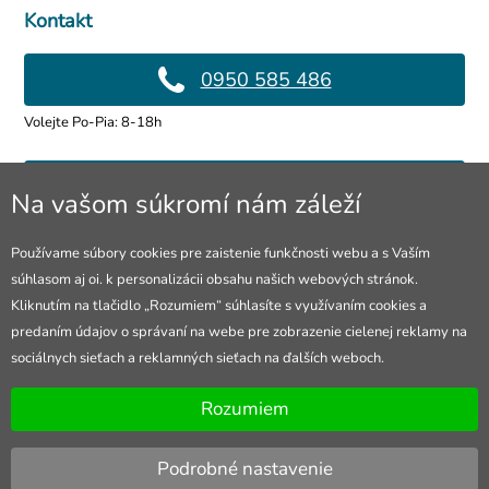
Kontakt
0950 585 486
Volejte Po-Pia: 8-18h
info@4lol.cz
Na vašom súkromí nám záleží
Radi Vám poradíme a pomôžeme.
Používame súbory cookies pre zaistenie funkčnosti webu a s Vaším
súhlasom aj oi. k personalizácii obsahu našich webových stránok.
Predajňa v Ostrave
Kliknutím na tlačidlo „Rozumiem“ súhlasíte s využívaním cookies a
predaním údajov o správaní na webe pre zobrazenie cielenej reklamy na
28. října 250, Ostrava
sociálnych sieťach a reklamných sieťach na ďalších weboch.
Otevřeno Po-Pia: 10-18h
Rozumiem
Podrobné nastavenie