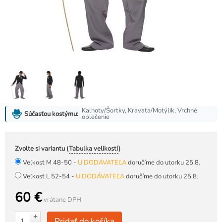
Kalhoty/Šortky, Kravata/Motýlik, Vrchné
Súčasťou kostýmu:
oblečenie
Zvolte si variantu (
Tabulka velikostí
)
Veľkosť M 48-50 -
U DODÁVATEĽA
doručíme do utorku 25.8.
Veľkosť L 52-54 -
U DODÁVATEĽA
doručíme do utorku 25.8.
60 €
vrátane DPH
+
Pridať do košíka