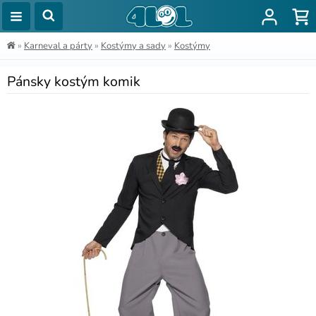
»
Karneval a párty
»
Kostýmy a sady
»
Kostýmy
Pánsky kostým komik