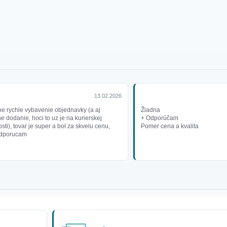
13.02.2026
e rychle vybavenie objednavky (a aj
Žiadna
e dodanie, hoci to uz je na kurierskej
+ Odporúčam
sti), tovar je super a bol za skvelu cenu,
Pomer cena a kvalita
odporucam