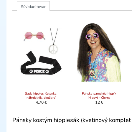
Súvisiaci tovar
Sada hippies (čelenka,
Pánska parochňa hippík
náhrdelník, okuliare)
(Hippy) - Čierna
4,70 €
12 €
Pánsky kostým hippiesák (kvetinový komplet