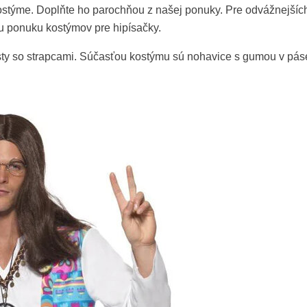
kostýme. Doplňte ho parochňou z našej ponuky. Pre odvážnejšíc
ašu ponuku kostýmov pre hipísačky.
vesty so strapcami. Súčasťou kostýmu sú nohavice s gumou v pás