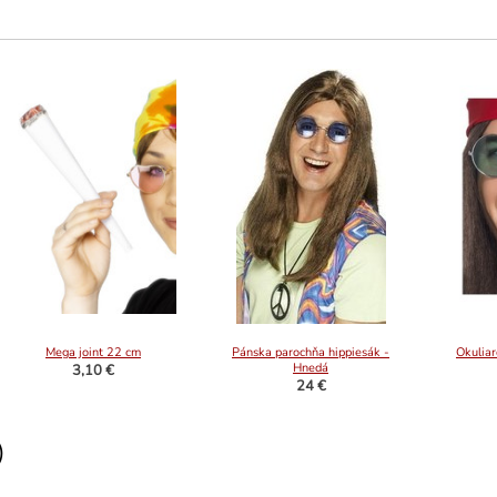
Mega joint 22 cm
Pánska parochňa hippiesák -
Okuliar
Hnedá
3,10 €
24 €
)