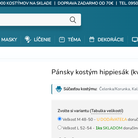
|
|
000 KOSTÝMOV NA SKLADE
DOPRAVA ZADARMO OD 70€
TEL. 0950
MASKY
LÍČENIE
TÉMA
DEKORÁCIE
Pánsky kostým hippiesák (k
Čelenka/Korunka, Kal
Súčasťou kostýmu:
Zvolte si variantu (
Tabulka velikostí
)
Veľkosť M 48-50 -
U DODÁVATEĽA
doruč
Veľkosť L 52-54 -
1ks
SKLADOM
doručíme