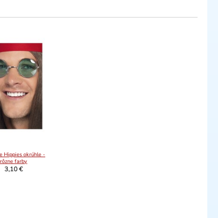
e Hippies okrúhle -
rôzne farby
3,10 €