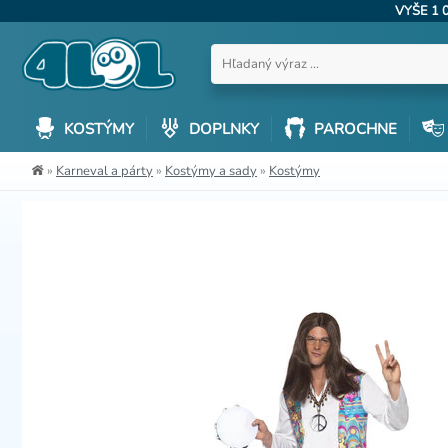
VYŠE 1 
KOSTÝMY
DOPLNKY
PAROCHNE
»
Karneval a párty
»
Kostýmy a sady
»
Kostýmy