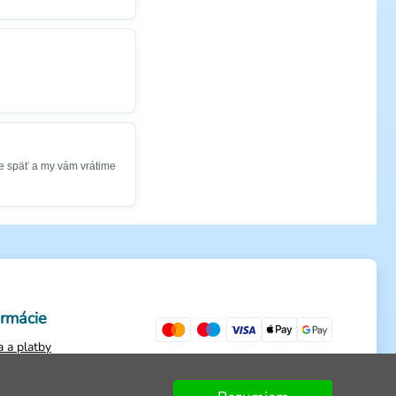
e späť a my vám vrátime
ormácie
 a platby
ienky
ch údajov