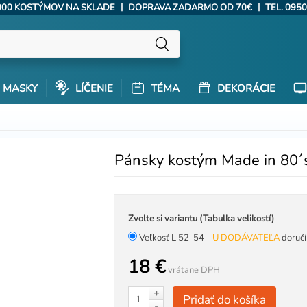
|
|
000 KOSTÝMOV NA SKLADE
DOPRAVA ZADARMO OD 70€
TEL. 0950
MASKY
LÍČENIE
TÉMA
DEKORÁCIE
Pánsky kostým Made in 80´
Zvolte si variantu (
Tabulka velikostí
)
Veľkosť L 52-54 -
U DODÁVATEĽA
doručí
18 €
vrátane DPH
+
Pridať do košíka
-