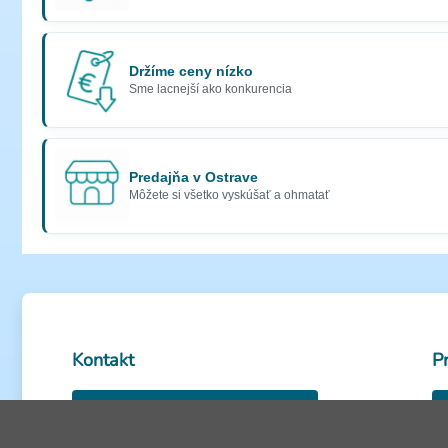
Držíme ceny nízko
Sme lacnejší ako konkurencia
Predajňa v Ostrave
Môžete si všetko vyskúšať a ohmatať
Kontakt
P
0950 585 486