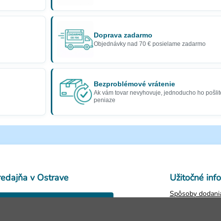
Doprava zadarmo
Objednávky nad 70 € posielame zadarmo
Bezproblémové vrátenie
Ak vám tovar nevyhovuje, jednoducho ho pošlit
peniaze
redajňa v Ostrave
Užitočné inf
Spôsoby dodania
28. října 250,
Obchodné podm
Ostrava
Ochrana osobný