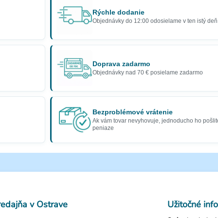
Rýchle dodanie
Objednávky do 12:00 odosielame v ten istý deň
Doprava zadarmo
Objednávky nad 70 € posielame zadarmo
Bezproblémové vrátenie
Ak vám tovar nevyhovuje, jednoducho ho pošlit
peniaze
redajňa v Ostrave
Užitočné inf