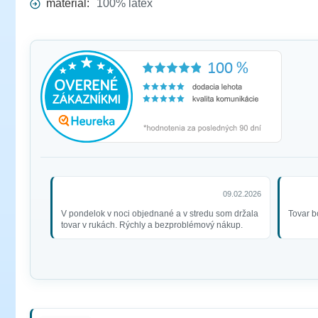
materiál:
100% latex
09.02.2026
V pondelok v noci objednané a v stredu som držala
Tovar b
tovar v rukách. Rýchly a bezproblémový nákup.