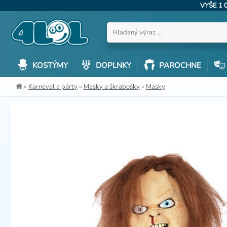
VYŠE 1 
KOSTÝMY
DOPLNKY
PAROCHNE
»
Karneval a párty
»
Masky a škrabošky
»
Masky