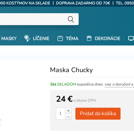
|
|
000 KOSTÝMOV NA SKLADE
DOPRAVA ZADARMO OD 70€
TEL. 0950
MASKY
LÍČENIE
TÉMA
DEKORÁCIE
Maska Chucky
1ks
SKLADOM
expedícia dnes
viac o doručení 
24 €
vrátane DPH
+
Pridať do košíka
-