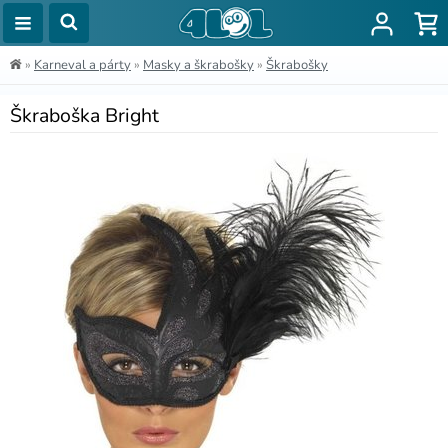
»
Karneval a párty
»
Masky a škrabošky
»
Škrabošky
Škraboška Bright