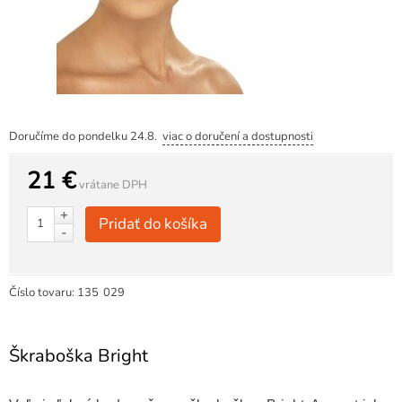
Doručíme do pondelku 24.8.
viac o doručení a dostupnosti
21 €
vrátane DPH
+
Pridať do košíka
-
Číslo tovaru:
135
029
Škraboška Bright