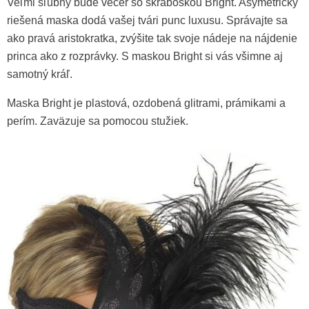
Veľmi sľubný bude večer so škraboškou Bright. Asymetricky
riešená maska dodá vašej tvári punc luxusu. Správajte sa
ako pravá aristokratka, zvýšite tak svoje nádeje na nájdenie
princa ako z rozprávky. S maskou Bright si vás všimne aj
samotný kráľ.
Maska Bright je plastová, ozdobená glitrami, prámikami a
perím. Zaväzuje sa pomocou stužiek.