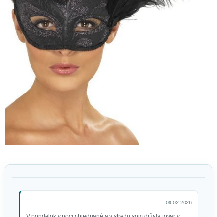
09.02.2026
V pondelok v noci objednané a v stredu som držala tovar v