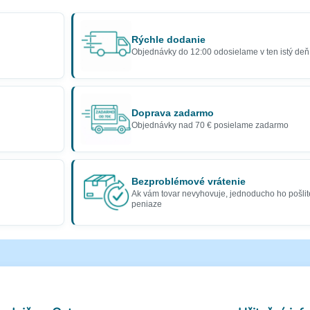
Rýchle dodanie
Objednávky do 12:00 odosielame v ten istý deň
Doprava zadarmo
Objednávky nad 70 € posielame zadarmo
Bezproblémové vrátenie
Ak vám tovar nevyhovuje, jednoducho ho pošlit
peniaze