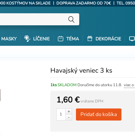
|
|
000 KOSTÝMOV NA SKLADE
DOPRAVA ZADARMO OD 70€
TEL. 0950
MASKY
LÍČENIE
TÉMA
DEKORÁCIE
Havajský veniec 3 ks
1ks
SKLADOM
Doručíme do utorku 11.8.
viac o
1,60 €
vrátane DPH
+
Pridať do košíka
-