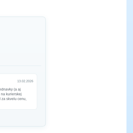
13.02.2026
ednavky (a aj
 na kurierskej
ol za skvelu cenu,