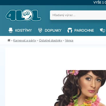
VYŠE 1 
KOSTÝMY
DOPLNKY
PAROCHNE
»
Karneval a párty
»
Ostatné doplnky
»
Vence