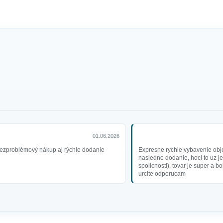
01.06.2026
ezproblémový nákup aj rýchle dodanie
Expresne rychle vybavenie obj
nasledne dodanie, hoci to uz je
spolicnosti), tovar je super a b
urcite odporucam