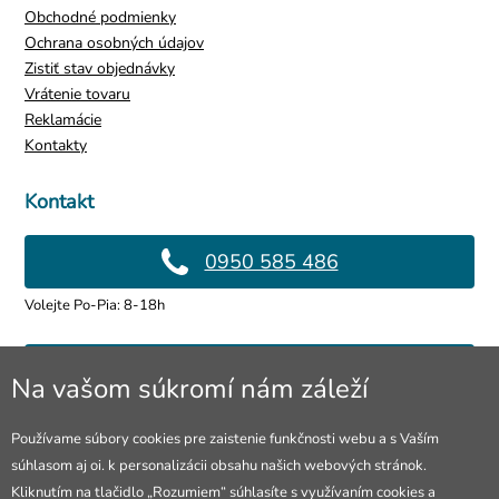
Obchodné podmienky
Ochrana osobných údajov
Zistiť stav objednávky
Vrátenie tovaru
Reklamácie
Kontakty
Kontakt
0950 585 486
Volejte Po-Pia: 8-18h
info@4lol.cz
Na vašom súkromí nám záleží
Radi Vám poradíme a pomôžeme.
Používame súbory cookies pre zaistenie funkčnosti webu a s Vaším
súhlasom aj oi. k personalizácii obsahu našich webových stránok.
Predajňa v Ostrave
Kliknutím na tlačidlo „Rozumiem“ súhlasíte s využívaním cookies a