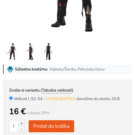
Kalhoty/Šortky, Pokrývka hlavy
Súčasťou kostýmu:
Zvolte si variantu (
Tabulka velikostí
)
Veľkosť L 52-54 -
U DODÁVATEĽA
doručíme do utorku 25.8.
16 €
vrátane DPH
+
Pridať do košíka
-