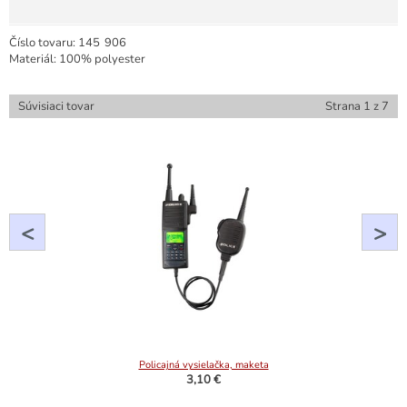
Číslo tovaru:
145
906
Materiál: 100% polyester
Súvisiaci tovar
Strana
1
z
7
<
>
Policajná vysielačka, maketa
3,10 €