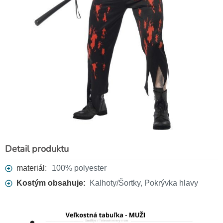
Policajný odznak s prackou a
retiazkou
6,30 €
Detail produktu
materiál:
100% polyester
Kostým obsahuje:
Kalhoty/Šortky, Pokrývka hlavy