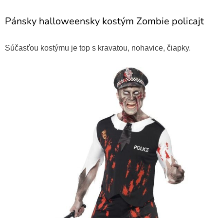
Pánsky halloweensky kostým Zombie policajt
Súčasťou kostýmu je top s kravatou, nohavice, čiapky.
Policajný obušok
3,50 €