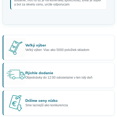
dodanie, hoci to uz je na kurierskej spolicnosti), tovar je super
a bol za skvelu cenu, urcite odporucam
Veľký výber
Halloween make up zombie
Veľký výber: Viac ako 5000 položiek skladom
9,50 €
Rýchle dodanie
Objednávky do 12:00 odosielame v ten istý deň
Držíme ceny nízko
Sme lacnejší ako konkurencia