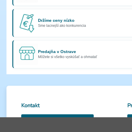
Držíme ceny nízko
Sme lacnejší ako konkurencia
Predajňa v Ostrave
Môžete si všetko vyskúšať a ohmatať
Kontakt
P
0950 585 486