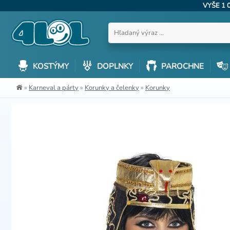
VYŠE 1 
KOSTÝMY
DOPLNKY
PAROCHNE
»
Karneval a párty
»
Korunky a čelenky
»
Korunky