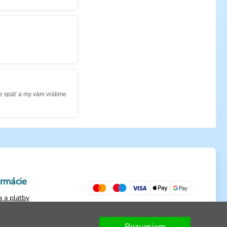
e späť a my vám vrátime
ormácie
 a platby
ienky
ch údajov
Rozumiem