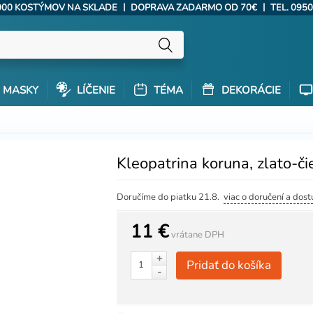
|
|
000 KOSTÝMOV NA SKLADE
DOPRAVA ZADARMO OD 70€
TEL. 0950
MASKY
LÍČENIE
TÉMA
DEKORÁCIE
Kleopatrina koruna, zlato-či
Doručíme do piatku 21.8.
viac o doručení a dost
11 €
vrátane DPH
+
Pridať do košíka
-