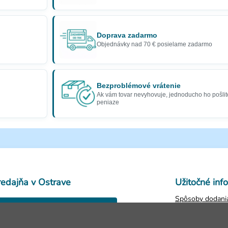
Doprava zadarmo
Objednávky nad 70 € posielame zadarmo
Bezproblémové vrátenie
Ak vám tovar nevyhovuje, jednoducho ho pošlit
peniaze
redajňa v Ostrave
Užitočné inf
Spôsoby dodania
28. října 250,
Obchodné podm
Ostrava
Ochrana osobný