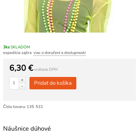
3ks
SKLADOM
expedícia zajtra
viac o doručení a dostupnosti
6,30 €
vrátane DPH
+
Pridať do košíka
-
Číslo tovaru:
135
531
Náušnice dúhové