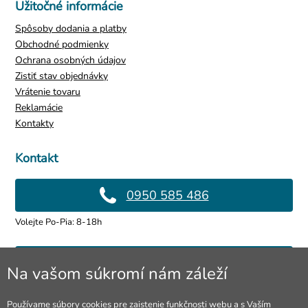
Užitočné informácie
Spôsoby dodania a platby
Obchodné podmienky
Ochrana osobných údajov
Zistiť stav objednávky
Vrátenie tovaru
Reklamácie
Kontakty
Kontakt
0950 585 486
Volejte Po-Pia: 8-18h
info@4lol.cz
Na vašom súkromí nám záleží
Radi Vám poradíme a pomôžeme.
Používame súbory cookies pre zaistenie funkčnosti webu a s Vaším