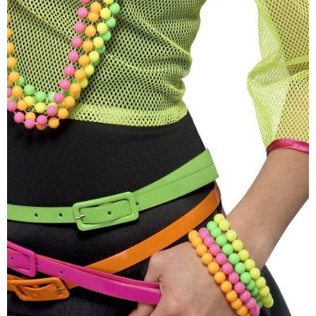
Sada 4 neónových disko
náhrdelníkov
3,50 €
Dámska súprava z 80. rokov
16 €