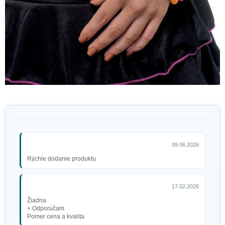
Neónový pásik 80
09.06.2026
10 €
Rýchle dodanie produktu
17.02.2026
Žiadna
+ Odporúčam
Pomer cena a kvalita