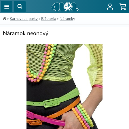
»
Karneval a párty
»
Bižutéria
»
Náramky
Náramok neónový