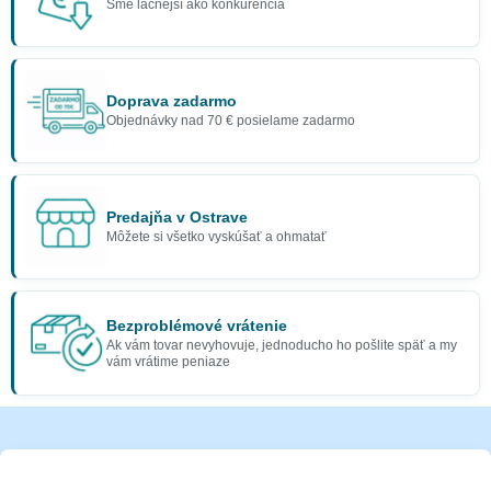
Sme lacnejší ako konkurencia
Sada 4 neónových prsteňov z
80. rokov
2,30 €
Doprava zadarmo
Objednávky nad 70 € posielame zadarmo
Predajňa v Ostrave
Môžete si všetko vyskúšať a ohmatať
Bezproblémové vrátenie
Ak vám tovar nevyhovuje, jednoducho ho pošlite späť a my
vám vrátime peniaze