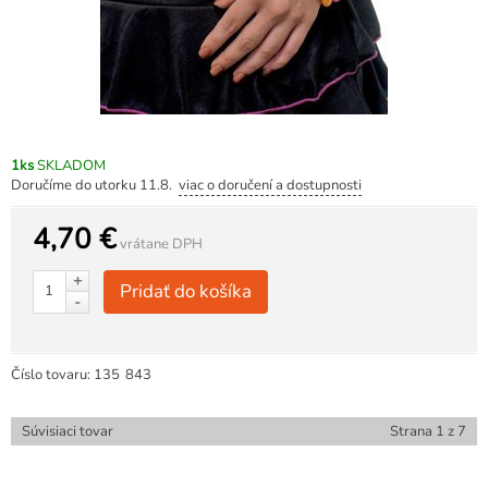
1ks
SKLADOM
Doručíme do utorku 11.8.
viac o doručení a dostupnosti
4,70 €
vrátane DPH
+
Pridať do košíka
-
Číslo tovaru:
135
843
Súvisiaci tovar
Strana
1
z
7